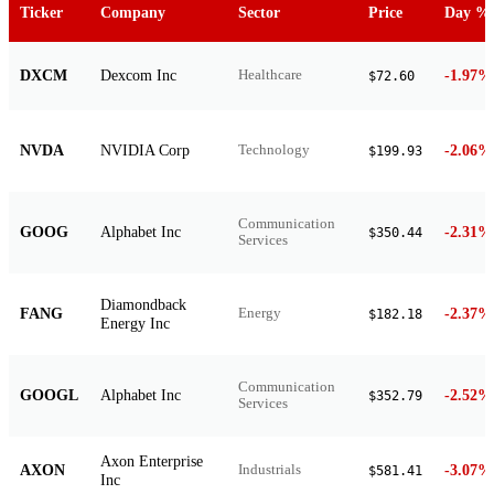
Ticker
Company
Sector
Price
Day %
DXCM
Dexcom Inc
-1.97%
Healthcare
$72.60
NVDA
NVIDIA Corp
-2.06%
Technology
$199.93
Communication
GOOG
Alphabet Inc
-2.31%
$350.44
Services
Diamondback
FANG
-2.37%
Energy
$182.18
Energy Inc
Communication
GOOGL
Alphabet Inc
-2.52%
$352.79
Services
Axon Enterprise
AXON
-3.07%
Industrials
$581.41
Inc