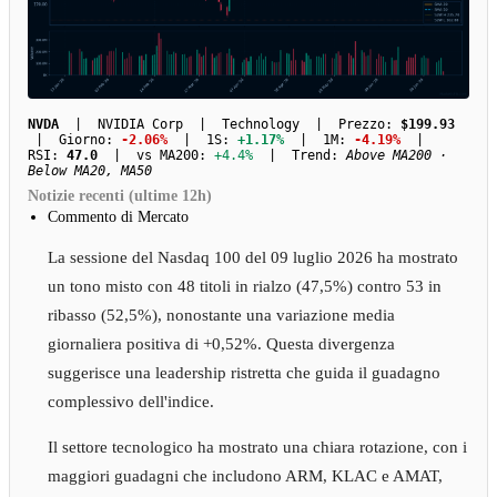
NVDA
| NVIDIA Corp | Technology | Prezzo:
$199.93
| Giorno:
-2.06%
| 1S:
+1.17%
| 1M:
-4.19%
|
RSI:
47.0
| vs MA200:
+4.4%
| Trend:
Above MA200 ·
Below MA20, MA50
Notizie recenti (ultime 12h)
Commento di Mercato
La sessione del Nasdaq 100 del 09 luglio 2026 ha mostrato
un tono misto con 48 titoli in rialzo (47,5%) contro 53 in
ribasso (52,5%), nonostante una variazione media
giornaliera positiva di +0,52%. Questa divergenza
suggerisce una leadership ristretta che guida il guadagno
complessivo dell'indice.
Il settore tecnologico ha mostrato una chiara rotazione, con i
maggiori guadagni che includono ARM, KLAC e AMAT,