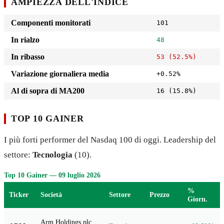
AMPIEZZA DELL'INDICE
Componenti monitorati
101
In rialzo
48
In ribasso
53 (52.5%)
Variazione giornaliera media
+0.52%
Al di sopra di MA200
16 (15.8%)
TOP 10 GAINER
I più forti performer del Nasdaq 100 di oggi. Leadership del
settore:
Tecnologia
(10).
Top 10 Gainer — 09 luglio 2026
%
Ticker
Società
Settore
Prezzo
Giorn.
Arm Holdings plc.