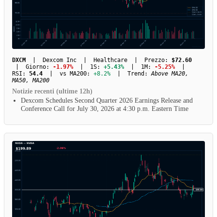
DXCM
| Dexcom Inc | Healthcare | Prezzo:
$72.60
| Giorno:
-1.97%
| 1S:
+5.43%
| 1M:
-5.25%
|
RSI:
54.4
| vs MA200:
+8.2%
| Trend:
Above MA20,
MA50, MA200
Notizie recenti (ultime 12h)
Dexcom Schedules Second Quarter 2026 Earnings Release and
Conference Call for July 30, 2026 at 4:30 p.m. Eastern Time