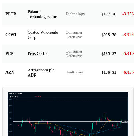
Palantir
PLTR
-3.75%
Technology
$127.26
Technologies Inc
Costco Wholesale
Consumer
COST
-3.92%
$915.78
Corp
Defensive
Consumer
PEP
PepsiCo Inc
-5.01%
$135.37
Defensive
Astrazeneca plc
AZN
-6.85%
Healthcare
$176.31
ADR