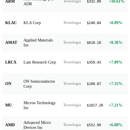
ARM
+10.61%
Tecnologia
$332.09
ADR
KLAC
KLA Corp
+8.89%
Tecnologia
$240.84
Applied Materials
AMAT
+8.36%
Tecnologia
$618.18
Inc
LRCX
Lam Research Corp
+7.89%
Tecnologia
$359.43
ON Semiconductor
ON
+7.55%
Tecnologia
$100.87
Corp
Micron Technology
MU
+7.21%
Tecnologia
$1017.20
Inc
Advanced Micro
AMD
+6.88%
Tecnologia
$552.99
Devices Inc