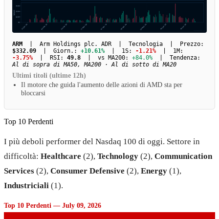
ARM
| Arm Holdings plc. ADR | Tecnologia | Prezzo:
$332.09
| Giorn.:
+10.61%
| 1S:
-1.21%
| 1M:
-3.75%
| RSI:
49.8
| vs MA200:
+84.0%
| Tendenza:
Al di sopra di MA50, MA200 · Al di sotto di MA20
Ultimi titoli (ultime 12h)
Il motore che guida l'aumento delle azioni di AMD sta per
bloccarsi
Top 10 Perdenti
I più deboli performer del Nasdaq 100 di oggi. Settore in
difficoltà:
Healthcare
(2),
Technology
(2),
Communication
Services
(2),
Consumer Defensive
(2),
Energy
(1),
Industriciali
(1).
Top 10 Perdenti — July 09, 2026