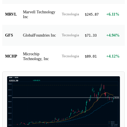
Marvell Technology
MRVL
+6.11%
Tecnologia
$245.87
Inc
GFS
GlobalFoundries Inc
+4.94%
Tecnologia
$71.33
Microchip
MCHP
+4.12%
Tecnologia
$89.01
Technology, Inc