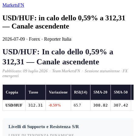
MarketsFN
USD/HUF: in calo dello 0,59% a 312,31
— Canale ascendente
2026-07-09
·
Forex
·
Reporter Italia
USD/HUF: In calo dello 0,59% a
312,31 — Canale ascendente
Pubblicato: 09 luglio 2026 · Team MarketsFN · Sessione statunitense · FX
emergenti
Coppia
Tasso
Variazione
RSI(14)
SMA-20
SMA-50
USD/HUF
312.31
-0.59%
65.7
308.82
307.42
Livelli di Supporto e Resistenza S/R
LINEE DI TENDENZA DINAMICHE