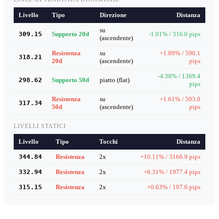
Livello
Tipo
Direzione
Distanza
su
309.15
Supporto 20d
-1.01% / 316.0 pips
(ascendente)
Resistenza
su
+1.89% / 590.1
318.21
20d
(ascendente)
pips
-4.38% / 1369.4
298.62
Supporto 50d
piatto (flat)
pips
Resistenza
su
+1.61% / 503.0
317.34
50d
(ascendente)
pips
LIVELLI STATICI
Livello
Tipo
Tocchi
Distanza
344.84
Resistenza
2x
+10.11% / 3166.9 pips
332.94
Resistenza
2x
+6.31% / 1977.4 pips
315.15
Resistenza
2x
+0.63% / 197.6 pips