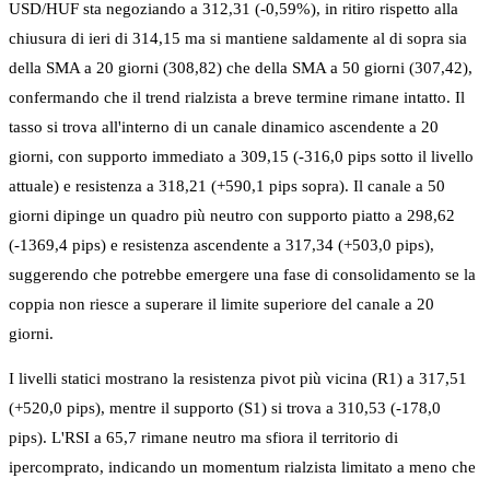
USD/HUF sta negoziando a 312,31 (-0,59%), in ritiro rispetto alla
chiusura di ieri di 314,15 ma si mantiene saldamente al di sopra sia
della SMA a 20 giorni (308,82) che della SMA a 50 giorni (307,42),
confermando che il trend rialzista a breve termine rimane intatto. Il
tasso si trova all'interno di un canale dinamico ascendente a 20
giorni, con supporto immediato a 309,15 (-316,0 pips sotto il livello
attuale) e resistenza a 318,21 (+590,1 pips sopra). Il canale a 50
giorni dipinge un quadro più neutro con supporto piatto a 298,62
(-1369,4 pips) e resistenza ascendente a 317,34 (+503,0 pips),
suggerendo che potrebbe emergere una fase di consolidamento se la
coppia non riesce a superare il limite superiore del canale a 20
giorni.
I livelli statici mostrano la resistenza pivot più vicina (R1) a 317,51
(+520,0 pips), mentre il supporto (S1) si trova a 310,53 (-178,0
pips). L'RSI a 65,7 rimane neutro ma sfiora il territorio di
ipercomprato, indicando un momentum rialzista limitato a meno che