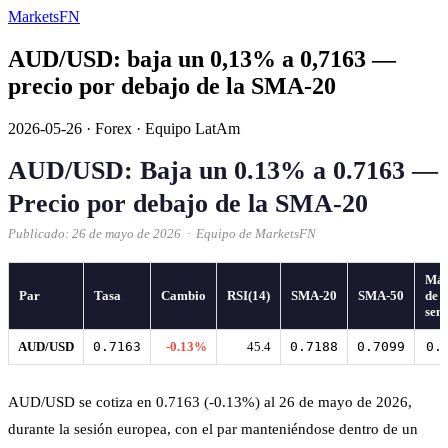
MarketsFN
AUD/USD: baja un 0,13% a 0,7163 —
precio por debajo de la SMA-20
2026-05-26
·
Forex
·
Equipo LatAm
AUD/USD: Baja un 0.13% a 0.7163 —
Precio por debajo de la SMA-20
Publicado: 26 de mayo de 2026 · Equipo de MarketsFN
Má
Par
Tasa
Cambio
RSI(14)
SMA-20
SMA-50
de 
sem
AUD/USD
0.7163
-0.13%
45.4
0.7188
0.7099
0.
AUD/USD se cotiza en 0.7163 (-0.13%) al 26 de mayo de 2026,
durante la sesión europea, con el par manteniéndose dentro de un