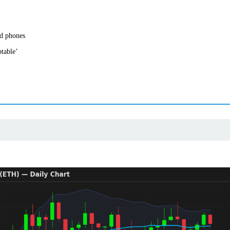
d phones
ptable’