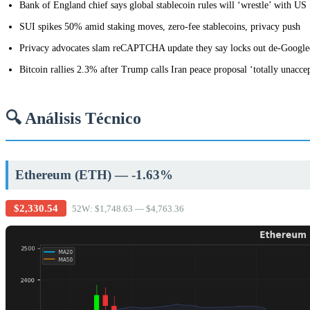
Bank of England chief says global stablecoin rules will ‘wrestle’ with US
SUI spikes 50% amid staking moves, zero-fee stablecoins, privacy push
Privacy advocates slam reCAPTCHA update they say locks out de-Google
Bitcoin rallies 2.3% after Trump calls Iran peace proposal ‘totally unacce
🔍 Análisis Técnico
Ethereum (ETH) — -1.63%
$2,330.54
52W: $1,748.63 — $4,763.36