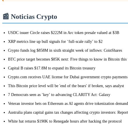
📰 Noticias Crypto
USDC issuer Circle raises $222M in Arc token presale valued at $3B
XRP metrics line up bull signals for ‘full-scale rally’ to $2
Crypto funds log $858M in sixth straight week of inflows: CoinShares
BTC price target becomes $85K next: Five things to know in Bitcoin this
Capital B raises $17.8M to expand its Bitcoin treasury
Crypto.com receives UAE license for Dubai government crypto payments
This Bitcoin price level will be 'end of the bears' if broken, says analyst
7 Democrats seen as ‘key’ to advancing CLARITY Act: Galaxy
Veteran investor bets on Ethereum as AI agents drive tokenization demand
Australia plans capital gains tax changes affecting crypto investors: Repor
White hat returns $190K to Renegade hours after hacking the protocol