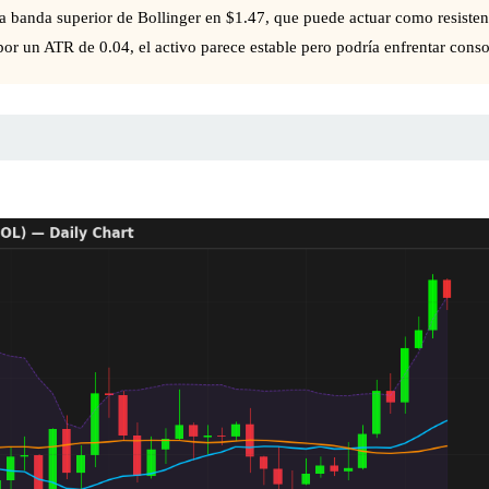
 la banda superior de Bollinger en $1.47, que puede actuar como resist
r un ATR de 0.04, el activo parece estable pero podría enfrentar consol