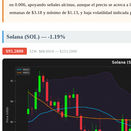
en 0.006, apoyando señales alcistas, aunque el precio se acerca a
semanas de $3.18 y mínimo de $1.13, y baja volatilidad indicada po
Solana (SOL) — -1.19%
$95.2800
52W: $68.6918 — $253.2099