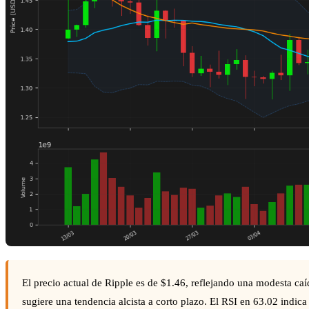
El precio actual de Ripple es de $1.46, reflejando una modesta ca
sugiere una tendencia alcista a corto plazo. El RSI en 63.02 ind