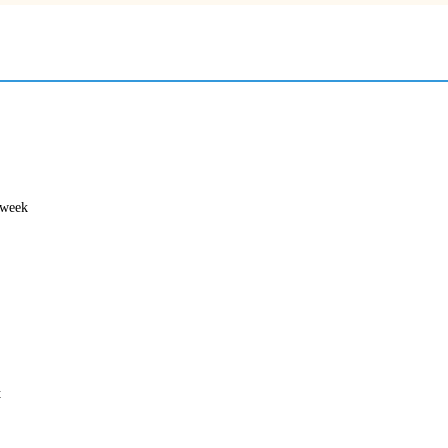
 week
t