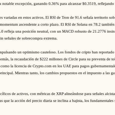
 notable excepción, ganando 0.36% para alcanzar $0.3519, reflejando 
es variadas en estos activos. El RSI de Tron de 91.6 señala territorio 
 momentum ascendente a corto plazo. El RSI de Solana en 78.2 también
.0 refleja una posición neutral, con un MACD robusto de 21.2776 insi
sin señales de sobrecompra extrema.
 impulsando un optimismo cauteloso. Los fondos de cripto han reportado
demás, la recaudación de $222 millones de Circle para su preventa de to
os, como la licencia de Crypto.com en los UAE para pagos gubernamenta
incipal. Mientras tanto, los cambios propuestos en el impuesto a las gan
íficos de activos, con métricas de XRP alineándose para señales alcista
s que la acción del precio diaria se inclina a bajista, los fundamental