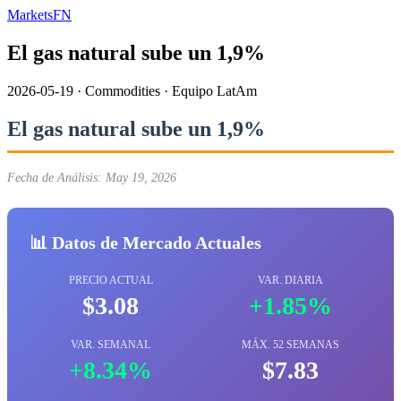
MarketsFN
El gas natural sube un 1,9%
2026-05-19
·
Commodities
·
Equipo LatAm
El gas natural sube un 1,9%
Fecha de Análisis: May 19, 2026
📊 Datos de Mercado Actuales
PRECIO ACTUAL
VAR. DIARIA
$3.08
+1.85%
VAR. SEMANAL
MÁX. 52 SEMANAS
+8.34%
$7.83