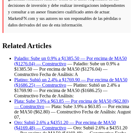
decisiones de inversión y debe realizar investigaciones independientes
y consultar a un asesor financiero cualificado antes de actuar.
MarketsFN.com y sus autores no son responsables de las pérdidas o
daños derivados del uso de esta información.
Related Articles
Paladio: Sube un 0.9% a $1385.50 — Por encima de MA50
($1276.04) — Constructivo
— Paladio: Sube un 0.9% a
$1385.50 — Por encima de MA50 ($1276.04) —
Constructivo Fecha de Análisis: A
Platino: Subió un 2.4% a $1769.90 — Por encima de MA50
($1686.25) — Constructivo
— Platino: Subió un 2.4% a
$1769.90 — Por encima de MA50 ($1686.25) —
Constructivo Fecha de Análisis:
Plata: Sube 3.9% a $63.85 — Por encima de MA50 ($62.80)
— Constructivo
— Plata: Sube 3.9% a $63.85 — Por encima
de MA50 ($62.80) — Constructivo Fecha de Análisis: August
07,
Oro: Subió 2.6% a $4351.20 — Por encima de MA50
($4169.48) — Constructivo
— Oro: Subió 2.6% a $4351.20