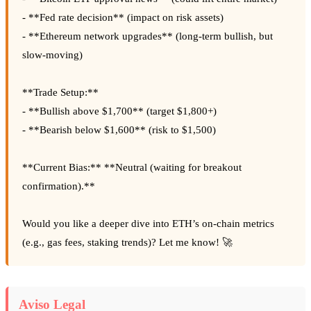
- **Fed rate decision** (impact on risk assets)
- **Ethereum network upgrades** (long-term bullish, but
slow-moving)
**Trade Setup:**
- **Bullish above $1,700** (target $1,800+)
- **Bearish below $1,600** (risk to $1,500)
**Current Bias:** **Neutral (waiting for breakout
confirmation).**
Would you like a deeper dive into ETH’s on-chain metrics
(e.g., gas fees, staking trends)? Let me know! 🚀
Aviso Legal