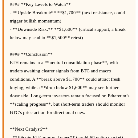
#### **Key Levels to Watch**
- **Upside Breakout:** **$1,700** (next resistance, could
trigger bullish momentum)
- **Downside Risk:** **$1,600** (critical support; a break
below may lead to **$1,500** retest)
#### **Conclusion**
ETH remains in a **neutral consolidation phase**, with
traders awaiting clearer signals from BTC and macro
conditions. A **break above $1,700** could attract fresh
buying, while a **drop below $1,600** may see further
downside. Long-term investors remain focused on Ethereum’s
**scaling progress**, but short-term traders should monitor
BTC’s price action for directional cues.
**Next Catalyst?**
- **Bitcoin ETF approval news** (could lift entire market)