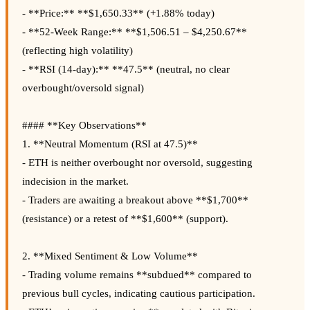
- **Price:** **$1,650.33** (+1.88% today)
- **52-Week Range:** **$1,506.51 – $4,250.67**
(reflecting high volatility)
- **RSI (14-day):** **47.5** (neutral, no clear
overbought/oversold signal)
#### **Key Observations**
1. **Neutral Momentum (RSI at 47.5)**
- ETH is neither overbought nor oversold, suggesting
indecision in the market.
- Traders are awaiting a breakout above **$1,700**
(resistance) or a retest of **$1,600** (support).
2. **Mixed Sentiment & Low Volume**
- Trading volume remains **subdued** compared to
previous bull cycles, indicating cautious participation.