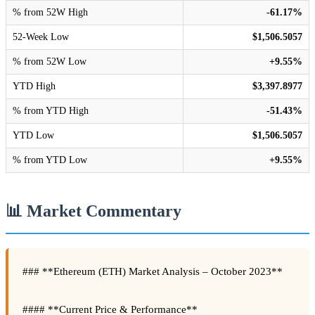
% from 52W High
-61.17%
52-Week Low
$1,506.5057
% from 52W Low
+9.55%
YTD High
$3,397.8977
% from YTD High
-51.43%
YTD Low
$1,506.5057
% from YTD Low
+9.55%
📊 Market Commentary
### **Ethereum (ETH) Market Analysis – October 2023**
#### **Current Price & Performance**