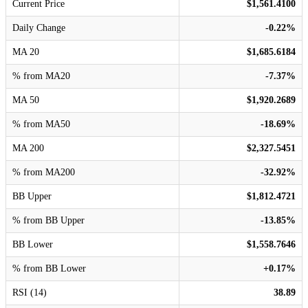
Current Price
$1,561.4100
Daily Change
-0.22%
MA 20
$1,685.6184
% from MA20
-7.37%
MA 50
$1,920.2689
% from MA50
-18.69%
MA 200
$2,327.5451
% from MA200
-32.92%
BB Upper
$1,812.4721
% from BB Upper
-13.85%
BB Lower
$1,558.7646
% from BB Lower
+0.17%
RSI (14)
38.89