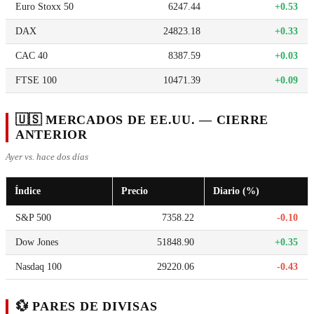
Euro Stoxx 50
6247.44
+0.53
DAX
24823.18
+0.33
CAC 40
8387.59
+0.03
FTSE 100
10471.39
+0.09
🇺🇸 MERCADOS DE EE.UU. — CIERRE
ANTERIOR
Ayer vs. hace dos días
Índice
Precio
Diario (%)
S&P 500
7358.22
-0.10
Dow Jones
51848.90
+0.35
Nasdaq 100
29220.06
-0.43
💱 PARES DE DIVISAS