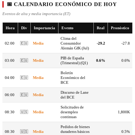
📅 CALENDARIO ECONÓMICO DE HOY
Eventos de alta y media importancia (ET)
Hora
Div
Importancia
Evento
Real
Pronóstico
Clima del
02:00
🇪🇺
Media
Consumidor
-29.2
-27.8
Alemán GfK (Jul)
PIB de España
03:00
🇪🇺
Media
0.6%
0.6%
(Trimestral) (Q1)
Boletín
04:00
🇪🇺
Media
Económico del
BCE
Discurso de Lane
06:00
🇪🇺
Media
del BCE
Solicitudes de
08:30
🇺🇸
Media
desempleo
1,800K
continuas
Pedidos de bienes
08:30
🇺🇸
Media
duraderos básicos
0.5%