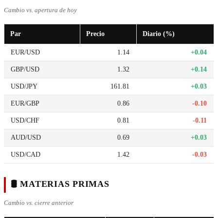
Cambio vs. apertura de hoy
Par
Precio
Diario (%)
EUR/USD
1.14
+0.04
GBP/USD
1.32
+0.14
USD/JPY
161.81
+0.03
EUR/GBP
0.86
-0.10
USD/CHF
0.81
-0.11
AUD/USD
0.69
+0.03
USD/CAD
1.42
-0.03
🛢️ MATERIAS PRIMAS
Cambio vs. cierre anterior