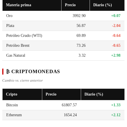
Materia prima
Precio
Diario (%)
Oro
3992.90
+0.07
Plata
56.87
-2.04
Petróleo Crudo (WTI)
69.89
-0.64
Petróleo Brent
73.26
-0.65
Gas Natural
3.32
+2.98
₿ CRIPTOMONEDAS
Cambio vs. cierre anterior
Cripto
Precio
Diario (%)
Bitcoin
61807.57
+1.33
Ethereum
1654.24
+2.12