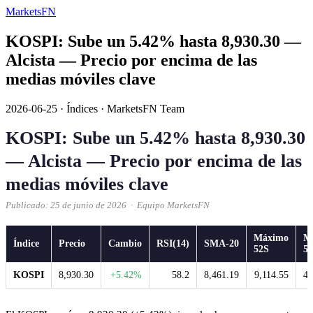
MarketsFN
KOSPI: Sube un 5.42% hasta 8,930.30 —
Alcista — Precio por encima de las
medias móviles clave
2026-06-25
·
Índices
·
MarketsFN Team
KOSPI: Sube un 5.42% hasta 8,930.30
— Alcista — Precio por encima de las
medias móviles clave
Publicado: 25 de junio de 2026 · Equipo MarketsFN
Máximo
M
Índice
Precio
Cambio
RSI(14)
SMA-20
52S
5
KOSPI
8,930.30
+5.42%
58.2
8,461.19
9,114.55
4,