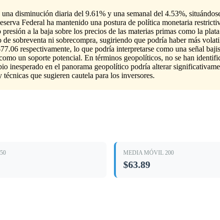
con una disminución diaria del 9.61% y una semanal del 4.53%, situándo
Reserva Federal ha mantenido una postura de política monetaria restricti
o presión a la baja sobre los precios de las materias primas como la plat
orio de sobreventa ni sobrecompra, sugiriendo que podría haber más volat
77.06 respectivamente, lo que podría interpretarse como una señal bajis
 como un soporte potencial. En términos geopolíticos, no se han identi
io inesperado en el panorama geopolítico podría alterar significativame
técnicas que sugieren cautela para los inversores.
50
MEDIA MÓVIL 200
$63.89