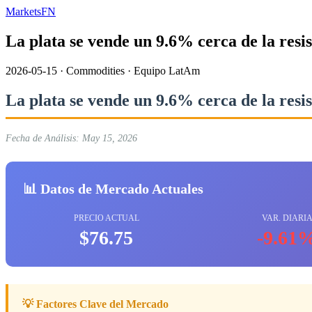
MarketsFN
La plata se vende un 9.6% cerca de la resi
2026-05-15
·
Commodities
·
Equipo LatAm
La plata se vende un 9.6% cerca de la resi
Fecha de Análisis: May 15, 2026
📊 Datos de Mercado Actuales
PRECIO ACTUAL
VAR. DIARI
$76.75
-9.61
💡 Factores Clave del Mercado