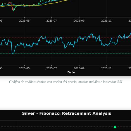
Gráfico de análisis técnico con acción del precio, medias móviles e indicador RSI