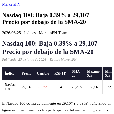
MarketsFN
Nasdaq 100: Baja 0.39% a 29,107 —
Precio por debajo de la SMA-20
2026-06-25
·
Índices
·
MarketsFN Team
Nasdaq 100: Baja 0.39% a 29,107 —
Precio por debajo de la SMA-20
Publicado: 25 de junio de 2026 · Equipo MarketsFN
SMA-
Máximo
Míni
Índice
Precio
Cambio
RSI(14)
20
52S
52S
Nasdaq
29,107
-0.39%
41.6
29,818
30,661
22,9
100
El Nasdaq 100 cotiza actualmente en 29,107 (-0.39%), reflejando un
ligero retroceso mientras los participantes del mercado digieren los