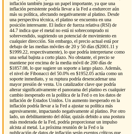
inflación también juega un papel importante, ya que una
inflación persistente podría llevar a la Fed a endurecer aún
más su política, afectando negativamente al platino. Desde
una perspectiva técnica, el platino se encuentra en una
posición interesante. El índice de fuerza relativa (RSI) de
44.7 indica que el metal no está ni sobrecomprado ni
sobrevendido, sugiriendo un potencial de movimiento en
cualquier dirección. Sin embargo, el precio actual está por
debajo de las medias móviles de 20 y 50 días ($2001.11 y
$1999.22, respectivamente), lo que podría interpretarse como
una señal bajista a corto plazo. No obstante, el precio se
mantiene por encima de la media móvil de 200 días de
$1857.08, lo que sugiere un soporte a largo plazo. Además,
el nivel de Fibonacci del 50.0% en $1952.05 actúa como un
soporte inmediato, y su ruptura podría desencadenar una
mayor presión de venta. Un catalizador clave que podría
alterar significativamente el panorama del platino es cualquier
cambio inesperado en la política de la Fed o en los datos de
inflación de Estados Unidos. Un aumento inesperado en la
inflación podría llevar a la Fed a ajustar su política más
agresivamente, impactando negativamente al platino. Por otro
lado, un debilitamiento del dólar, quizás debido a una postura
más moderada de la Fed, podría proporcionar un impulso
alcista al metal. La próxima reunión de la Fed o la
publicación de datos de inflación serán eventos críticos que