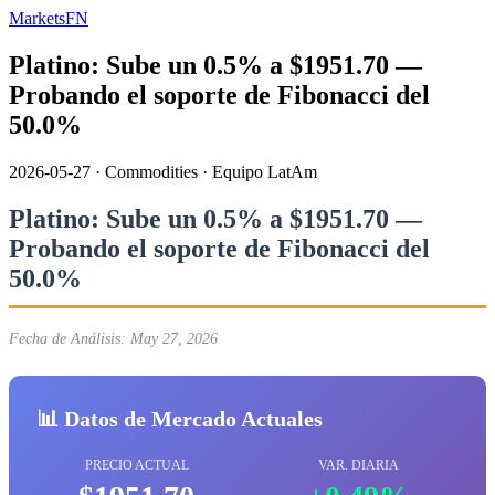
MarketsFN
Platino: Sube un 0.5% a $1951.70 —
Probando el soporte de Fibonacci del
50.0%
2026-05-27
·
Commodities
·
Equipo LatAm
Platino: Sube un 0.5% a $1951.70 —
Probando el soporte de Fibonacci del
50.0%
Fecha de Análisis: May 27, 2026
📊 Datos de Mercado Actuales
PRECIO ACTUAL
VAR. DIARIA