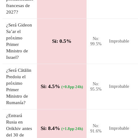
francesas de
2027?
¿Será Gideon
Sa’ar el
próximo
No:
Sí: 0.5%
Improbable
99.5%
Primer
Ministro de
Israel?
¿Será Cătălin
Predoiu el
próximo
No:
Sí: 4.5%
Improbable
(+0.8pp 24h)
95.5%
Primer
Ministro de
Rumanía?
¿Entrará
Rusia en
No:
Sí: 8.4%
Orikhiv antes
Improbable
(+1.8pp 24h)
91.6%
del 30 de