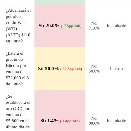
¿Alcanzará el
petróleo
crudo WTI
No:
Sí: 29.0%
Improbable
(+7.5pp 24h)
71.0%
(WTI)
(ALTO) $110
en junio?
¿Estará el
precio de
Bitcoin por
No:
Sí: 50.0%
Incierto
(-32.5pp 24h)
50.0%
encima de
$72,000 el 3
de junio?
¿Se
establecerá el
oro (GC) por
encima de
No:
Sí: 1.4%
$5,800 en el
Improbable
(-1.4pp 24h)
98.6%
último día de