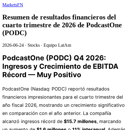
MarketsFN
Resumen de resultados financieros del
cuarto trimestre de 2026 de PodcastOne
(PODC)
2026-06-24
·
Stocks
·
Equipo LatAm
PodcastOne (PODC) Q4 2026:
Ingresos y Crecimiento de EBITDA
Récord — Muy Positivo
PodcastOne (Nasdaq: PODC) reportó resultados
financieros impresionantes para el cuarto trimestre del
año fiscal 2026, mostrando un crecimiento significativo
en comparación con el año anterior. La compañía
alcanzó ingresos récord de
$15.7 millones
, marcando
un aumento de
$1.6 millones
o
11% interanual
. Además,