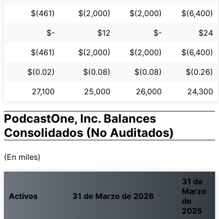
$(461)
$(2,000)
$(2,000)
$(6,400)
$-
$12
$-
$24
$(461)
$(2,000)
$(2,000)
$(6,400)
$(0.02)
$(0.08)
$(0.08)
$(0.26)
27,100
25,000
26,000
24,300
PodcastOne, Inc. Balances
Consolidados (No Auditados)
(En miles)
31 de
Marzo
Activos
31 de Marzo de 2026
de
2025