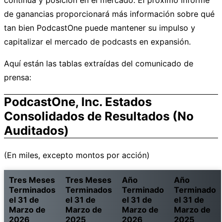
continua y posición en el mercado. El próximo informe
de ganancias proporcionará más información sobre qué
tan bien PodcastOne puede mantener su impulso y
capitalizar el mercado de podcasts en expansión.
Aquí están las tablas extraídas del comunicado de
prensa:
PodcastOne, Inc. Estados
Consolidados de Resultados (No
Auditados)
(En miles, excepto montos por acción)
Tres Meses
Tres Meses
Año
Año
Terminados
Terminados
Terminado
Terminado
el 31 de
el 31 de
el 31 de
el 31 de
Marzo de
Marzo de
Marzo de
Marzo de
2026
2025
2026
2025