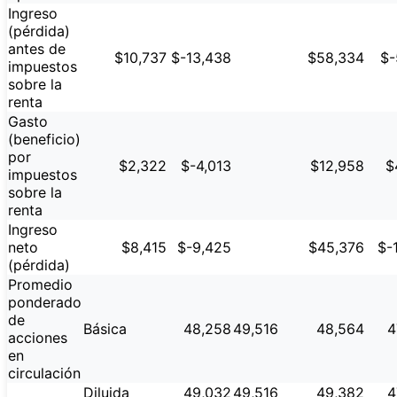
Ingreso
(pérdida)
antes de
$10,737
$-13,438
$58,334
$-
impuestos
sobre la
renta
Gasto
(beneficio)
por
$2,322
$-4,013
$12,958
$
impuestos
sobre la
renta
Ingreso
neto
$8,415
$-9,425
$45,376
$-
(pérdida)
Promedio
ponderado
de
Básica
48,258
49,516
48,564
4
acciones
en
circulación
Diluida
49,032
49,516
49,382
4