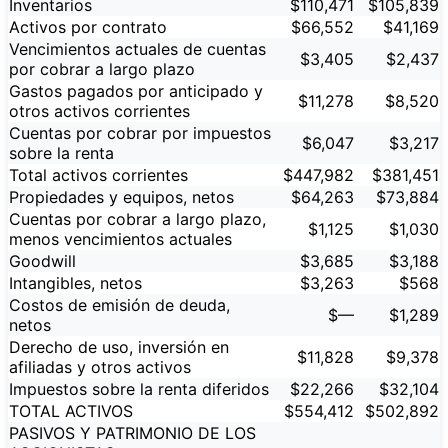
Inventarios
$110,471
$105,839
Activos por contrato
$66,552
$41,169
Vencimientos actuales de cuentas
$3,405
$2,437
por cobrar a largo plazo
Gastos pagados por anticipado y
$11,278
$8,520
otros activos corrientes
Cuentas por cobrar por impuestos
$6,047
$3,217
sobre la renta
Total activos corrientes
$447,982
$381,451
Propiedades y equipos, netos
$64,263
$73,884
Cuentas por cobrar a largo plazo,
$1,125
$1,030
menos vencimientos actuales
Goodwill
$3,685
$3,188
Intangibles, netos
$3,263
$568
Costos de emisión de deuda,
$—
$1,289
netos
Derecho de uso, inversión en
$11,828
$9,378
afiliadas y otros activos
Impuestos sobre la renta diferidos
$22,266
$32,104
TOTAL ACTIVOS
$554,412
$502,892
PASIVOS Y PATRIMONIO DE LOS