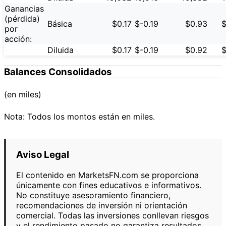
Ganancias
(pérdida)
Básica
$0.17
$-0.19
$0.93
$
por
acción:
Diluida
$0.17
$-0.19
$0.92
$
Balances Consolidados
(en miles)
Nota: Todos los montos están en miles.
Aviso Legal
El contenido en MarketsFN.com se proporciona
únicamente con fines educativos e informativos.
No constituye asesoramiento financiero,
recomendaciones de inversión ni orientación
comercial. Todas las inversiones conllevan riesgos
y el rendimiento pasado no garantiza resultados