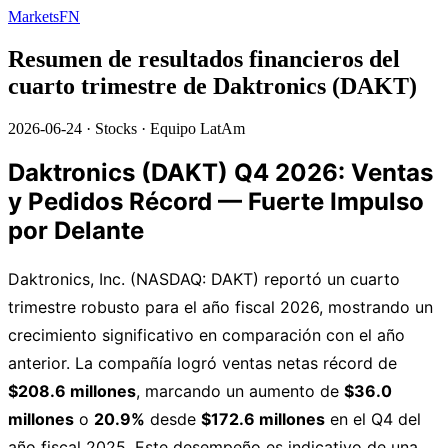
MarketsFN
Resumen de resultados financieros del
cuarto trimestre de Daktronics (DAKT)
2026-06-24
·
Stocks
·
Equipo LatAm
Daktronics (DAKT) Q4 2026: Ventas
y Pedidos Récord — Fuerte Impulso
por Delante
Daktronics, Inc. (NASDAQ: DAKT) reportó un cuarto
trimestre robusto para el año fiscal 2026, mostrando un
crecimiento significativo en comparación con el año
anterior. La compañía logró ventas netas récord de
$208.6 millones
, marcando un aumento de
$36.0
millones
o
20.9%
desde
$172.6 millones
en el Q4 del
año fiscal 2025. Este desempeño es indicativo de una