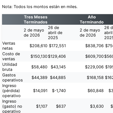
Nota: Todos los montos están en miles.
Tres Meses
Año
Terminados
Terminando
26 de
26 
2 de mayo
2 de mayo
abril de
abri
de 2026
de 2026
2025
202
Ventas
$208,610
$172,551
$838,706
$75
netas
Costo de
$150,130
$129,406
$609,700
$56
ventas
Utilidad
$58,480
$43,145
$229,006
$19
bruta
Gastos
$44,389
$44,885
$168,158
$16
operativos
Ingreso
(pérdida)
$14,091
$-1,740
$60,848
$3
operativo
Ingreso
(gasto) no
$1,107
$637
$3,630
$
operativo