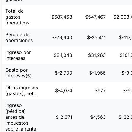
Total de
gastos
$687,463
$547,467
$2,003,
operativos
Pérdida de
$-29,640
$-25,411
$-117
operaciones
Ingreso por
$34,043
$31,263
$101,
intereses
Gasto por
$-2,700
$-1,966
$-9,
intereses(5)
Otros ingresos
$-4,074
$677
$-6
(gastos), neto
Ingreso
(pérdida)
antes de
$-2,371
$4,563
$-32,
impuestos
sobre la renta