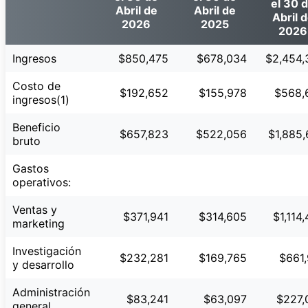
el 30 
Abril de
Abril de
Abril 
2026
2025
2026
Ingresos
$850,475
$678,034
$2,454,
Costo de
$192,652
$155,978
$568,
ingresos(1)
Beneficio
$657,823
$522,056
$1,885
bruto
Gastos
operativos:
Ventas y
$371,941
$314,605
$1,114
marketing
Investigación
$232,281
$169,765
$661,
y desarrollo
Administración
$83,241
$63,097
$227,
general