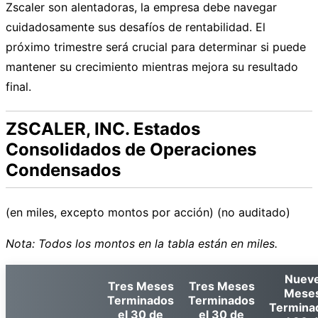
Zscaler son alentadoras, la empresa debe navegar
cuidadosamente sus desafíos de rentabilidad. El
próximo trimestre será crucial para determinar si puede
mantener su crecimiento mientras mejora su resultado
final.
ZSCALER, INC. Estados
Consolidados de Operaciones
Condensados
(en miles, excepto montos por acción) (no auditado)
Nota: Todos los montos en la tabla están en miles.
Nuev
Tres Meses
Tres Meses
Mese
Terminados
Terminados
Termina
el 30 de
el 30 de