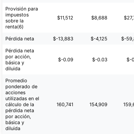
Provisión para
impuestos
$11,512
$8,688
$27,
sobre la
renta(6)
Pérdida neta
$-13,883
$-4,125
$-59,
Pérdida neta
por acción,
$-0.09
$-0.03
$-0
básica y
diluida
Promedio
ponderado de
acciones
utilizadas en el
cálculo de la
160,741
154,909
159,
pérdida neta
por acción,
básica y
diluida