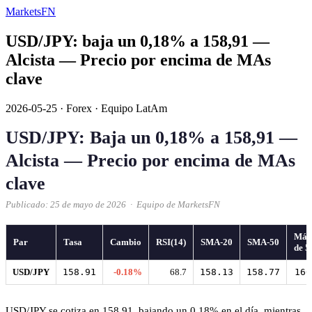
MarketsFN
USD/JPY: baja un 0,18% a 158,91 —
Alcista — Precio por encima de MAs
clave
2026-05-25
·
Forex
·
Equipo LatAm
USD/JPY: Baja un 0,18% a 158,91 —
Alcista — Precio por encima de MAs
clave
Publicado: 25 de mayo de 2026 · Equipo de MarketsFN
Máx
Par
Tasa
Cambio
RSI(14)
SMA-20
SMA-50
de 5
USD/JPY
158.91
-0.18%
68.7
158.13
158.77
160
USD/JPY se cotiza en 158,91, bajando un 0,18% en el día, mientras