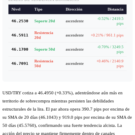
Nivel
Tipo
Dirección
Distancia
-0.52% / 2419.5
46.2530
Soporte 20d
ascendente
pips
Resistencia
46.5911
ascendente
+0.21% / 961.1 pips
20d
-0.70% / 3249.5
46.1700
Soporte 50d
ascendente
pips
Resistencia
+0.46% / 2140.9
46.7091
ascendente
50d
pips
USD/TRY cotiza a 46.4950 (+0.33%), adentrándose aún más en
territorio de sobrecompra mientras persisten las debilidades
estructurales de la lira. El par ahora opera 390.7 pips por encima de
su SMA de 20 días (46.1043) y 919.0 pips por encima de su SMA de
50 días (45.5760), confirmando una fuerte tendencia alcista. La
acción del precio se mantiene firmemente dentro de canales