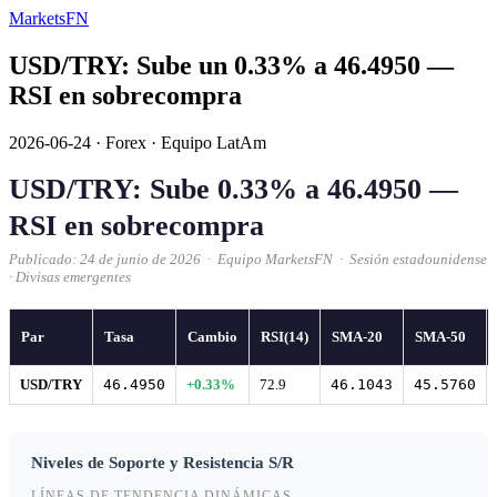
MarketsFN
USD/TRY: Sube un 0.33% a 46.4950 —
RSI en sobrecompra
2026-06-24
·
Forex
·
Equipo LatAm
USD/TRY: Sube 0.33% a 46.4950 —
RSI en sobrecompra
Publicado: 24 de junio de 2026 · Equipo MarketsFN · Sesión estadounidense
· Divisas emergentes
Par
Tasa
Cambio
RSI(14)
SMA-20
SMA-50
USD/TRY
46.4950
+0.33%
72.9
46.1043
45.5760
Niveles de Soporte y Resistencia S/R
LÍNEAS DE TENDENCIA DINÁMICAS