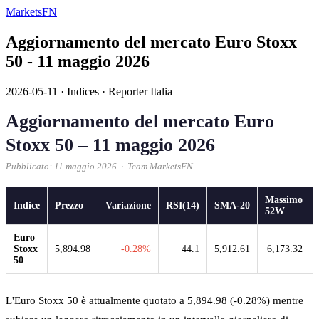
MarketsFN
Aggiornamento del mercato Euro Stoxx
50 - 11 maggio 2026
2026-05-11
·
Indices
·
Reporter Italia
Aggiornamento del mercato Euro
Stoxx 50 – 11 maggio 2026
Pubblicato: 11 maggio 2026 · Team MarketsFN
Massimo
Indice
Prezzo
Variazione
RSI(14)
SMA-20
52W
Euro
Stoxx
5,894.98
-0.28%
44.1
5,912.61
6,173.32
50
L'Euro Stoxx 50 è attualmente quotato a 5,894.98 (-0.28%) mentre