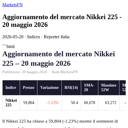
MarketsFN
Aggiornamento del mercato Nikkei 225 -
20 maggio 2026
2026-05-20
·
Indices
·
Reporter Italia
```html
Aggiornamento del mercato Nikkei
225 – 20 maggio 2026
Pubblicato: 20 maggio 2026 · Team MarketsFN
SMA-
Massimo
Mi
Indice
Prezzo
Variazione
RSI(14)
20
52W
52
Nikkei
59,804
-1.23%
50.4
60,678
63,272
4
225
Il Nikkei 225 ha chiuso a 59,804 (-1.23%) mentre il sentiment di