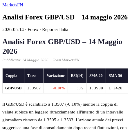
MarketsFN
Analisi Forex GBP/USD – 14 maggio 2026
2026-05-14
·
Forex
·
Reporter Italia
Analisi Forex GBP/USD – 14 Maggio
2026
Pubblicato: 14 Maggio 2026 · Team MarketsFN
Coppia
Tasso
Variazione
RSI(14)
SMA-20
SMA-50
GBP/USD
1.3507
-0.10%
53.9
1.3538
1.3428
Il GBP/USD è scambiato a 1.3507 (-0.10%) mentre la coppia di
valute subisce un leggero ritracciamento all'interno di un intervallo
giornaliero ristretto da 1.3505 a 1.3533. L'azione attuale dei prezzi
suggerisce una fase di consolidamento dopo recenti fluttuazioni, con