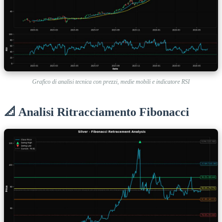
Grafico di analisi tecnica con prezzi, medie mobili e indicatore RSI
📐 Analisi Ritracciamento Fibonacci