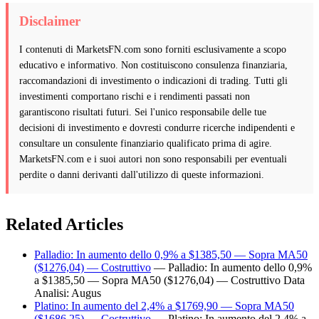
Disclaimer
I contenuti di MarketsFN.com sono forniti esclusivamente a scopo
educativo e informativo. Non costituiscono consulenza finanziaria,
raccomandazioni di investimento o indicazioni di trading. Tutti gli
investimenti comportano rischi e i rendimenti passati non
garantiscono risultati futuri. Sei l'unico responsabile delle tue
decisioni di investimento e dovresti condurre ricerche indipendenti e
consultare un consulente finanziario qualificato prima di agire.
MarketsFN.com e i suoi autori non sono responsabili per eventuali
perdite o danni derivanti dall'utilizzo di queste informazioni.
Related Articles
Palladio: In aumento dello 0,9% a $1385,50 — Sopra MA50
($1276,04) — Costruttivo
— Palladio: In aumento dello 0,9%
a $1385,50 — Sopra MA50 ($1276,04) — Costruttivo Data
Analisi: Augus
Platino: In aumento del 2,4% a $1769,90 — Sopra MA50
($1686,25) — Costruttivo
— Platino: In aumento del 2,4% a