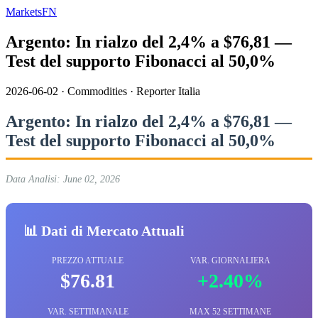
MarketsFN
Argento: In rialzo del 2,4% a $76,81 —
Test del supporto Fibonacci al 50,0%
2026-06-02
·
Commodities
·
Reporter Italia
Argento: In rialzo del 2,4% a $76,81 —
Test del supporto Fibonacci al 50,0%
Data Analisi: June 02, 2026
📊 Dati di Mercato Attuali
PREZZO ATTUALE
VAR. GIORNALIERA
$76.81
+2.40%
VAR. SETTIMANALE
MAX 52 SETTIMANE