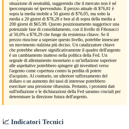
situazione di neutralità, suggerendo che il mercato non è né
ipercomprato né ipervenduto. Il prezzo attuale di $76,81 è
sopra la media mobile a 50 giorni di $76,05, ma sotto la
media a 20 giorni di $78,28 e ben al di sopra della media a
200 giorni di $65,99. Questo posizionamento suggerisce una
potenziale fase di consolidamento, con il livello di Fibonacci
al 50,0% a $78,29 che funge da resistenza chiave. Se il
prezzo riuscisse a superare questo livello, potrebbe innescare
un movimento rialzista più deciso. Un catalizzatore chiave
che potrebbe alterare significativamente il quadro dell'argento
è un cambiamento inatteso nella politica della Fed. Un
segnale di allentamento monetario o un'inflazione superiore
alle aspettative potrebbero spingere gli investitori verso
l'argento come copertura contro la perdita di potere
d'acquisto. Al contrario, un ulteriore rafforzamento del
dollaro o un aumento dei tassi di interesse potrebbero
esercitare una pressione ribassista. Pertanto, i prossimi dati
sull'inflazione e le dichiarazioni della Fed saranno cruciali per
determinare la direzione futura dell'argento.
📈 Indicatori Tecnici