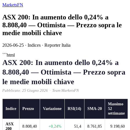
MarketsFN
ASX 200: In aumento dello 0,24% a
8.808,40 — Ottimista — Prezzo sopra le
medie mobili chiave
2026-06-25
·
Indices
·
Reporter Italia
```html
ASX 200: In aumento dello 0,24% a
8.808,40 — Ottimista — Prezzo sopra
le medie mobili chiave
Pubblicato: 25 Giugno 2026 · Team MarketsFN
Massimo
Indice
Prezzo
Variazione
RSI(14)
SMA-20
52
settimane
ASX
8.808,40
+0,24%
51,4
8.761,85
9.198,60
200