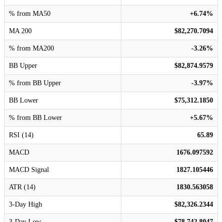
% from MA50
+6.74%
MA 200
$82,270.7094
% from MA200
-3.26%
BB Upper
$82,874.9579
% from BB Upper
-3.97%
BB Lower
$75,312.1850
% from BB Lower
+5.67%
RSI (14)
65.89
MACD
1676.097592
MACD Signal
1827.105446
ATR (14)
1830.563058
3-Day High
$82,326.2344
3-Day Low
$78,742.8047