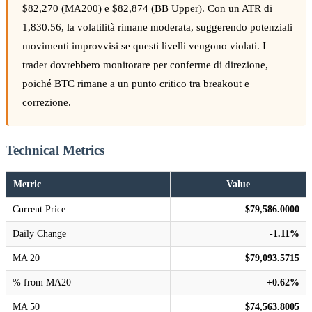
$82,270 (MA200) e $82,874 (BB Upper). Con un ATR di
1,830.56, la volatilità rimane moderata, suggerendo potenziali
movimenti improvvisi se questi livelli vengono violati. I
trader dovrebbero monitorare per conferme di direzione,
poiché BTC rimane a un punto critico tra breakout e
correzione.
Technical Metrics
Metric
Value
Current Price
$79,586.0000
Daily Change
-1.11%
MA 20
$79,093.5715
% from MA20
+0.62%
MA 50
$74,563.8005