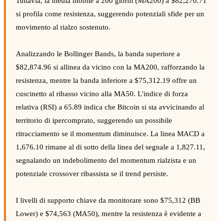
Tuttavia, la media mobile a 200 giorni (MA200) a $82,270.71
si profila come resistenza, suggerendo potenziali sfide per un
movimento al rialzo sostenuto.
Analizzando le Bollinger Bands, la banda superiore a
$82,874.96 si allinea da vicino con la MA200, rafforzando la
resistenza, mentre la banda inferiore a $75,312.19 offre un
cuscinetto al ribasso vicino alla MA50. L'indice di forza
relativa (RSI) a 65.89 indica che Bitcoin si sta avvicinando al
territorio di ipercomprato, suggerendo un possibile
ritracciamento se il momentum diminuisce. La linea MACD a
1,676.10 rimane al di sotto della linea del segnale a 1,827.11,
segnalando un indebolimento del momentum rialzista e un
potenziale crossover ribassista se il trend persiste.
I livelli di supporto chiave da monitorare sono $75,312 (BB
Lower) e $74,563 (MA50), mentre la resistenza è evidente a