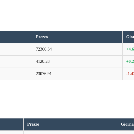
Prezzo
Gio
72366.34
+4.
4120.28
+0.
23076.91
-1.
Prezzo
Giorna