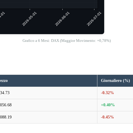
Grafico a 6 Mesi: DAX (Maggior Movimento: +0,78%)
ezzo
Giornaliero (%)
34.73
-0.32%
056.68
+0.40%
088.19
-0.45%