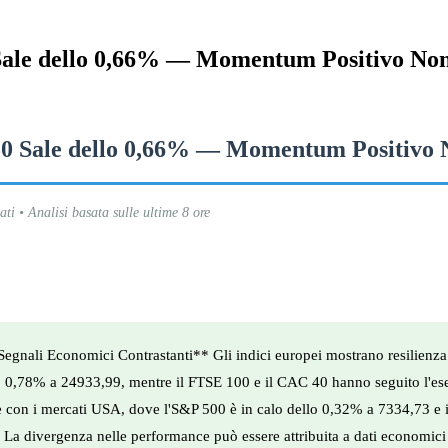
 Sale dello 0,66% — Momentum Positivo Non
50 Sale dello 0,66% — Momentum Positivo 
ti • Analisi basata sulle ultime 8 ore
Segnali Economici Contrastanti** Gli indici europei mostrano resilienza
llo 0,78% a 24933,99, mentre il FTSE 100 e il CAC 40 hanno seguito l'e
 con i mercati USA, dove l'S&P 500 è in calo dello 0,32% a 7334,73 e 
 divergenza nelle performance può essere attribuita a dati economici co