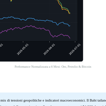
Performance Normalizzata a 6 Mesi: Oro, Petrolio & Bitcoin
ix di tensioni geopolitiche e indicatori macroeconomici. Il Baht tailande