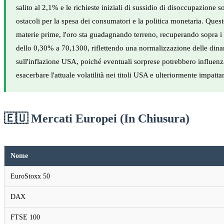
salito al 2,1% e le richieste iniziali di sussidio di disoccupazion
ostacoli per la spesa dei consumatori e la politica monetaria. Que
materie prime, l'oro sta guadagnando terreno, recuperando sopra i $
dello 0,30% a 70,1300, riflettendo una normalizzazione delle dinam
sull'inflazione USA, poiché eventuali sorprese potrebbero influenzar
esacerbare l'attuale volatilità nei titoli USA e ulteriormente impattar
🇪🇺 Mercati Europei (In Chiusura)
Nome
EuroStoxx 50
DAX
FTSE 100