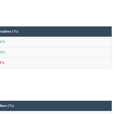
rnaliero (%)
61%
23%
43%
liero (%)