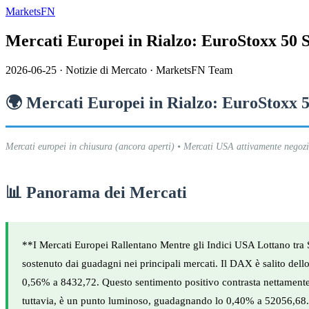
MarketsFN
Mercati Europei in Rialzo: EuroStoxx 50
2026-06-25
·
Notizie di Mercato
·
MarketsFN Team
🌍 Mercati Europei in Rialzo: EuroStoxx 
Mercati europei in chiusura (ancora aperti) • Mercati USA attivamente negozia
📊 Panorama dei Mercati
**I Mercati Europei Rallentano Mentre gli Indici USA Lottano tra 
sostenuto dai guadagni nei principali mercati. Il DAX è salito de
0,56% a 8432,72. Questo sentimento positivo contrasta nettamente
tuttavia, è un punto luminoso, guadagnando lo 0,40% a 52056,68. La