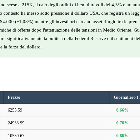
e sono scese a 215K, il calo degli ordini di beni durevoli del 4,5% e un 
sto contesto ha messo sotto pressione il dollaro USA, che registra un le
4.000 (+1,08%) mentre gli investitori cercano asset rifugio tra le preoccu
iche di offerta dopo l'attenuazione delle tensioni in Medio Oriente. Gua
e significativamente la politica della Federal Reserve e il sentiment del
e la forza del dollaro.
Prezzo
Giornaliero 
6255.59
+0.66%
24933.99
+0.78%
10530.67
+0.66%