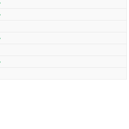
%
%
%
%