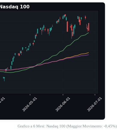
Grafico a 6 Mesi: Nasdaq 100 (Maggior Movimento: -0,45%)