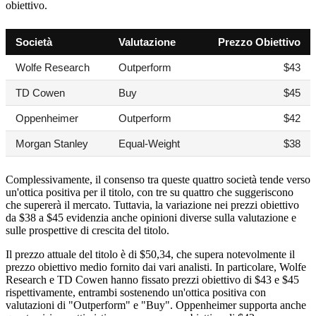
obiettivo.
Società
Valutazione
Prezzo Obiettivo
Wolfe Research
Outperform
$43
TD Cowen
Buy
$45
Oppenheimer
Outperform
$42
Morgan Stanley
Equal-Weight
$38
Complessivamente, il consenso tra queste quattro società tende verso
un'ottica positiva per il titolo, con tre su quattro che suggeriscono
che supererà il mercato. Tuttavia, la variazione nei prezzi obiettivo
da $38 a $45 evidenzia anche opinioni diverse sulla valutazione e
sulle prospettive di crescita del titolo.
Il prezzo attuale del titolo è di $50,34, che supera notevolmente il
prezzo obiettivo medio fornito dai vari analisti. In particolare, Wolfe
Research e TD Cowen hanno fissato prezzi obiettivo di $43 e $45
rispettivamente, entrambi sostenendo un'ottica positiva con
valutazioni di "Outperform" e "Buy". Oppenheimer supporta anche