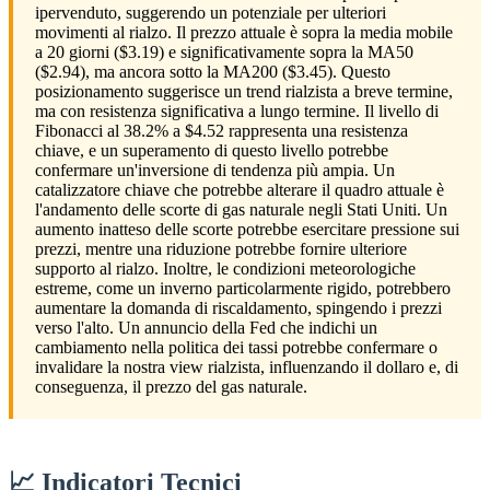
ipervenduto, suggerendo un potenziale per ulteriori
movimenti al rialzo. Il prezzo attuale è sopra la media mobile
a 20 giorni ($3.19) e significativamente sopra la MA50
($2.94), ma ancora sotto la MA200 ($3.45). Questo
posizionamento suggerisce un trend rialzista a breve termine,
ma con resistenza significativa a lungo termine. Il livello di
Fibonacci al 38.2% a $4.52 rappresenta una resistenza
chiave, e un superamento di questo livello potrebbe
confermare un'inversione di tendenza più ampia. Un
catalizzatore chiave che potrebbe alterare il quadro attuale è
l'andamento delle scorte di gas naturale negli Stati Uniti. Un
aumento inatteso delle scorte potrebbe esercitare pressione sui
prezzi, mentre una riduzione potrebbe fornire ulteriore
supporto al rialzo. Inoltre, le condizioni meteorologiche
estreme, come un inverno particolarmente rigido, potrebbero
aumentare la domanda di riscaldamento, spingendo i prezzi
verso l'alto. Un annuncio della Fed che indichi un
cambiamento nella politica dei tassi potrebbe confermare o
invalidare la nostra view rialzista, influenzando il dollaro e, di
conseguenza, il prezzo del gas naturale.
📈 Indicatori Tecnici