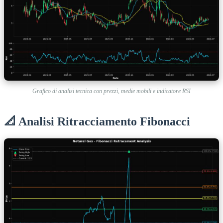
Grafico di analisi tecnica con prezzi, medie mobili e indicatore RSI
📐 Analisi Ritracciamento Fibonacci