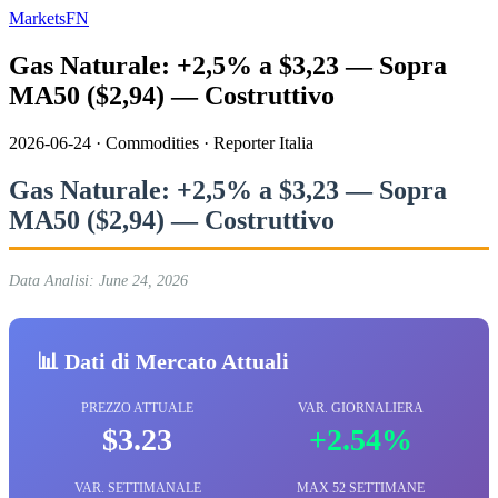
MarketsFN
Gas Naturale: +2,5% a $3,23 — Sopra
MA50 ($2,94) — Costruttivo
2026-06-24
·
Commodities
·
Reporter Italia
Gas Naturale: +2,5% a $3,23 — Sopra
MA50 ($2,94) — Costruttivo
Data Analisi: June 24, 2026
📊 Dati di Mercato Attuali
PREZZO ATTUALE
VAR. GIORNALIERA
$3.23
+2.54%
VAR. SETTIMANALE
MAX 52 SETTIMANE