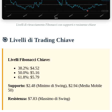
Livelli di ritracciamento Fibonacci con supporti e resistenze chiave
🎯 Livelli di Trading Chiave
Livelli Fibonacci Chiave:
38.2%: $4.52
50.0%: $5.16
61.8%: $5.79
Supporto:
$2.48 (Minimo di Swing), $2.94 (Media Mobile
50)
Resistenza:
$7.83 (Massimo di Swing)