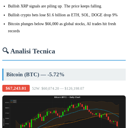
Bullish XRP signals are piling up. The price keeps falling.
Bullish crypto bets lose $1.6 billion as ETH, SOL, DOGE drop 9%
Bitcoin plunges below $66,000 as global stocks, AI trades hit fresh
records
🔍 Analisi Tecnica
Bitcoin (BTC) — -5.72%
$67,243.01
52W: $60,074.20 — $126,198.07