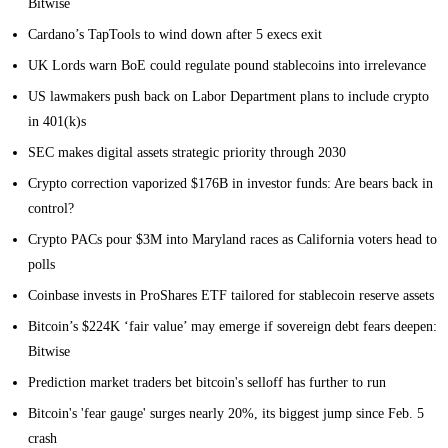
Bitwise
Cardano’s TapTools to wind down after 5 execs exit
UK Lords warn BoE could regulate pound stablecoins into irrelevance
US lawmakers push back on Labor Department plans to include crypto
in 401(k)s
SEC makes digital assets strategic priority through 2030
Crypto correction vaporized $176B in investor funds: Are bears back in
control?
Crypto PACs pour $3M into Maryland races as California voters head to
polls
Coinbase invests in ProShares ETF tailored for stablecoin reserve assets
Bitcoin’s $224K ‘fair value’ may emerge if sovereign debt fears deepen:
Bitwise
Prediction market traders bet bitcoin's selloff has further to run
Bitcoin's 'fear gauge' surges nearly 20%, its biggest jump since Feb. 5
crash