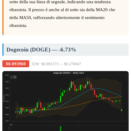
sotto della sua linea di segnale, indicando una tendenza
ribassista. Il prezzo è anche al di sotto sia della MA20 che
della MA50, rafforzando ulteriormente il sentimento
ribassista.
Dogecoin (DOGE) — -6.73%
$0.093960
52W: $0.081573 — $0.270047