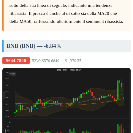
sotto della sua linea di segnale, indicando una tendenza
ribassista. Il prezzo è anche al di sotto sia della MA20 che
della MA50, rafforzando ulteriormente il sentiment ribassista.
BNB (BNB) — -6.84%
$644.7800
52W: $570.6840 — $1,370.55