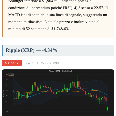
Bollinger inferiore a $1,904.60, indicando potenziali
condizioni di ipervenduto poiché l'RSI(14) è sceso a 22.57. Il
MACD è al di sotto della sua linea di segnale, suggerendo un
momentum ribassista. L'attuale prezzo è inoltre vicino al
minimo di 52 settimane di $1,748.63.
Ripple (XRP) — -4.34%
$1.2387
52W: $1.1335 — $3.0993