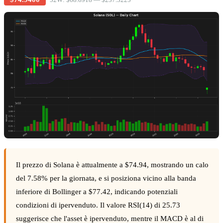
Il prezzo di Solana è attualmente a $74.94, mostrando un calo
del 7.58% per la giornata, e si posiziona vicino alla banda
inferiore di Bollinger a $77.42, indicando potenziali
condizioni di ipervenduto. Il valore RSI(14) di 25.73
suggerisce che l'asset è ipervenduto, mentre il MACD è al di