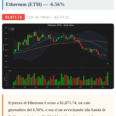
Ethereum (ETH) — -6.56%
$1,871.74
52W: $1,748.63 — $4,755.22
Il prezzo di Ethereum è sceso a $1,871.74, un calo
giornaliero del 6.56%, e ora si sta avvicinando alla banda di