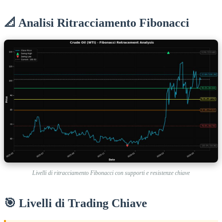
📐 Analisi Ritracciamento Fibonacci
Livelli di ritracciamento Fibonacci con supporti e resistenze chiave
🎯 Livelli di Trading Chiave