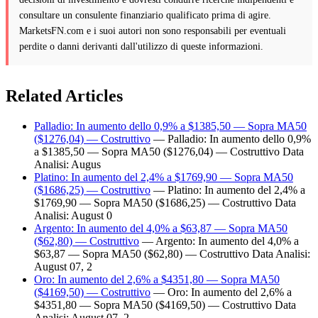
consultare un consulente finanziario qualificato prima di agire.
MarketsFN.com e i suoi autori non sono responsabili per eventuali
perdite o danni derivanti dall'utilizzo di queste informazioni.
Related Articles
Palladio: In aumento dello 0,9% a $1385,50 — Sopra MA50
($1276,04) — Costruttivo
— Palladio: In aumento dello 0,9%
a $1385,50 — Sopra MA50 ($1276,04) — Costruttivo Data
Analisi: Augus
Platino: In aumento del 2,4% a $1769,90 — Sopra MA50
($1686,25) — Costruttivo
— Platino: In aumento del 2,4% a
$1769,90 — Sopra MA50 ($1686,25) — Costruttivo Data
Analisi: August 0
Argento: In aumento del 4,0% a $63,87 — Sopra MA50
($62,80) — Costruttivo
— Argento: In aumento del 4,0% a
$63,87 — Sopra MA50 ($62,80) — Costruttivo Data Analisi:
August 07, 2
Oro: In aumento del 2,6% a $4351,80 — Sopra MA50
($4169,50) — Costruttivo
— Oro: In aumento del 2,6% a
$4351,80 — Sopra MA50 ($4169,50) — Costruttivo Data
Analisi: August 07, 2