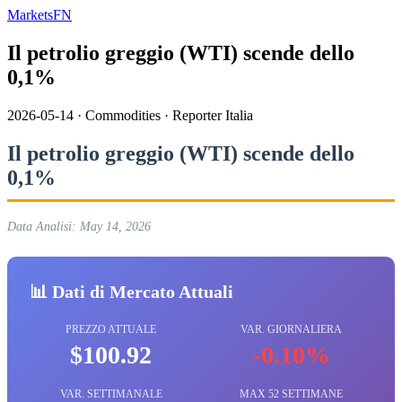
MarketsFN
Il petrolio greggio (WTI) scende dello
0,1%
2026-05-14
·
Commodities
·
Reporter Italia
Il petrolio greggio (WTI) scende dello
0,1%
Data Analisi: May 14, 2026
📊 Dati di Mercato Attuali
PREZZO ATTUALE
VAR. GIORNALIERA
$100.92
-0.10%
VAR. SETTIMANALE
MAX 52 SETTIMANE