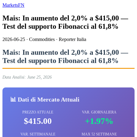
MarketsFN
Mais: In aumento del 2,0% a $415,00 —
Test del supporto Fibonacci al 61,8%
2026-06-25
·
Commodities
·
Reporter Italia
Mais: In aumento del 2,0% a $415,00 —
Test del supporto Fibonacci al 61,8%
Data Analisi: June 25, 2026
📊 Dati di Mercato Attuali
PREZZO ATTUALE
VAR. GIORNALIERA
$415.00
+1.97%
VAR. SETTIMANALE
MAX 52 SETTIMANE