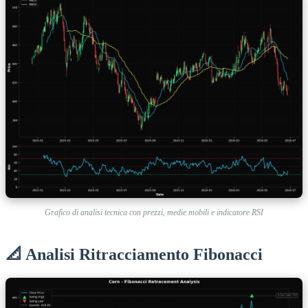
Grafico di analisi tecnica con prezzi, medie mobili e indicatore RSI
📐 Analisi Ritracciamento Fibonacci