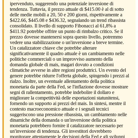
ipervenduto, suggerendo una potenziale inversione di
tendenza. Tuttavia, il prezzo attuale di $415.00 è al di sotto
delle medie mobili a 20, 50 e 200 giorni, rispettivamente a
$422.66, $445.08 e $436.32, segnalando un trend ribassista
consolidato. Il livello di supporto Fibonacci al 61,8% a
$411.92 potrebbe offrire un punto di rimbalzo critico. Se il
prezzo dovesse mantenersi sopra questo livello, potremmo
vedere una stabilizzazione o un'inversione a breve termine.
Un catalizzatore chiave che potrebbe alterare
significativamente il quadro attuale è un cambiamento nelle
politiche commerciali o un improvviso aumento della
domanda globale di mais, magari dovuto a condizioni
climatiche avverse in altre regioni produttrici. Un evento del
genere potrebbe ridurre l'offerta globale, spingendo i prezzi al
rialzo. Inoltre, un eventuale allentamento della politica
monetaria da parte della Fed, se l'inflazione dovesse mostrare
segni di rallentamento, potrebbe indebolire il dollaro e
migliorare la competitività delle esportazioni statunitensi,
fornendo un supporto ai prezzi del mais. In sintesi, mentre il
contesto macroeconomico attuale e i segnali tecnici
suggeriscono una pressione ribassista, un cambiamento nelle
dinamiche della domanda o un'inversione della politica
monetaria potrebbero fornire il catalizzatore necessario per
un'inversione di tendenza. Gli investitori dovrebbero
monitorare attentamente le decisioni della Fed e gli sviluppi