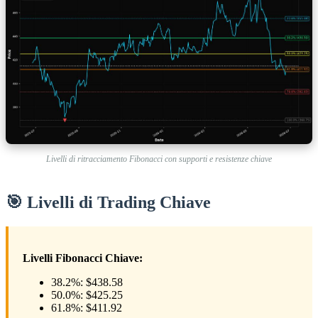
Livelli di ritracciamento Fibonacci con supporti e resistenze chiave
🎯 Livelli di Trading Chiave
Livelli Fibonacci Chiave:
38.2%: $438.58
50.0%: $425.25
61.8%: $411.92