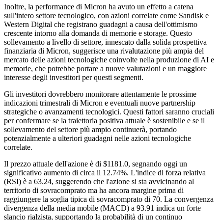
Inoltre, la performance di Micron ha avuto un effetto a catena
sull'intero settore tecnologico, con azioni correlate come Sandisk e
Western Digital che registrano guadagni a causa dell'ottimismo
crescente intorno alla domanda di memorie e storage. Questo
sollevamento a livello di settore, innescato dalla solida prospettiva
finanziaria di Micron, suggerisce una rivalutazione più ampia del
mercato delle azioni tecnologiche coinvolte nella produzione di AI e
memorie, che potrebbe portare a nuove valutazioni e un maggiore
interesse degli investitori per questi segmenti.
Gli investitori dovrebbero monitorare attentamente le prossime
indicazioni trimestrali di Micron e eventuali nuove partnership
strategiche o avanzamenti tecnologici. Questi fattori saranno cruciali
per confermare se la traiettoria positiva attuale è sostenibile e se il
sollevamento del settore più ampio continuerà, portando
potenzialmente a ulteriori guadagni nelle azioni tecnologiche
correlate.
Il prezzo attuale dell'azione è di $1181.0, segnando oggi un
significativo aumento di circa il 12.74%. L'indice di forza relativa
(RSI) è a 63.24, suggerendo che l'azione si sta avvicinando al
territorio di sovracomprato ma ha ancora margine prima di
raggiungere la soglia tipica di sovracomprato di 70. La convergenza
divergenza della media mobile (MACD) a 93.91 indica un forte
slancio rialzista, supportando la probabilità di un continuo