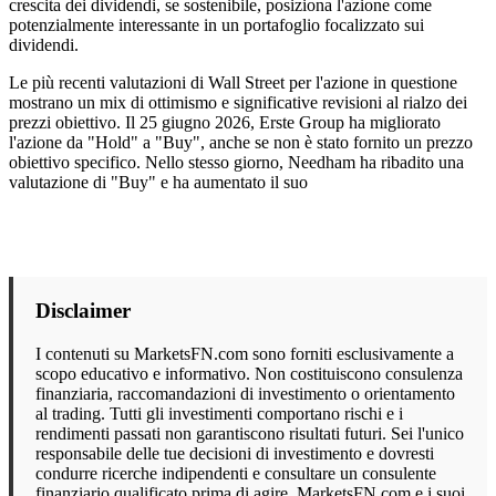
crescita dei dividendi, se sostenibile, posiziona l'azione come
potenzialmente interessante in un portafoglio focalizzato sui
dividendi.
Le più recenti valutazioni di Wall Street per l'azione in questione
mostrano un mix di ottimismo e significative revisioni al rialzo dei
prezzi obiettivo. Il 25 giugno 2026, Erste Group ha migliorato
l'azione da "Hold" a "Buy", anche se non è stato fornito un prezzo
obiettivo specifico. Nello stesso giorno, Needham ha ribadito una
valutazione di "Buy" e ha aumentato il suo
Disclaimer
I contenuti su MarketsFN.com sono forniti esclusivamente a
scopo educativo e informativo. Non costituiscono consulenza
finanziaria, raccomandazioni di investimento o orientamento
al trading. Tutti gli investimenti comportano rischi e i
rendimenti passati non garantiscono risultati futuri. Sei l'unico
responsabile delle tue decisioni di investimento e dovresti
condurre ricerche indipendenti e consultare un consulente
finanziario qualificato prima di agire. MarketsFN.com e i suoi