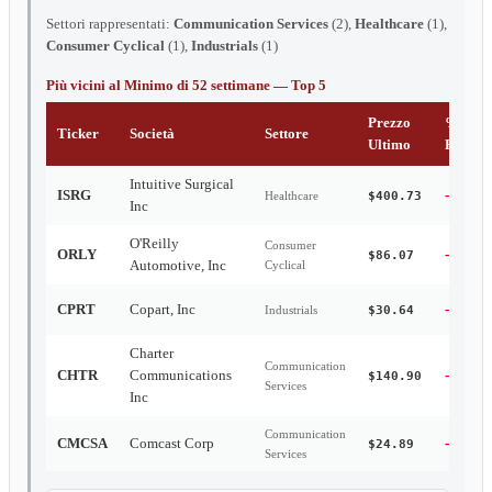
Settori rappresentati:
Communication Services
(2),
Healthcare
(1),
Consumer Cyclical
(1),
Industrials
(1)
Più vicini al Minimo di 52 settimane — Top 5
Prezzo
%
Ticker
Società
Settore
Ultimo
Realizz
Intuitive Surgical
ISRG
-27.57
Healthcare
$400.73
Inc
O'Reilly
Consumer
ORLY
-5.81%
$86.07
Automotive, Inc
Cyclical
CPRT
Copart, Inc
-39.69
Industrials
$30.64
Charter
Communication
CHTR
Communications
-64.31
$140.90
Services
Inc
Communication
CMCSA
Comcast Corp
-22.64
$24.89
Services