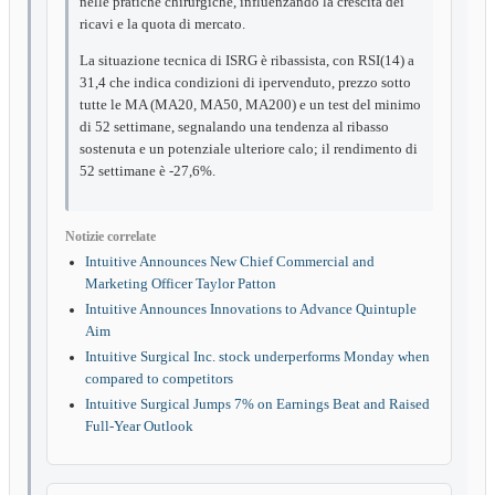
nelle pratiche chirurgiche, influenzando la crescita dei
ricavi e la quota di mercato.
La situazione tecnica di ISRG è ribassista, con RSI(14) a
31,4 che indica condizioni di ipervenduto, prezzo sotto
tutte le MA (MA20, MA50, MA200) e un test del minimo
di 52 settimane, segnalando una tendenza al ribasso
sostenuta e un potenziale ulteriore calo; il rendimento di
52 settimane è -27,6%.
Notizie correlate
Intuitive Announces New Chief Commercial and
Marketing Officer Taylor Patton
Intuitive Announces Innovations to Advance Quintuple
Aim
Intuitive Surgical Inc. stock underperforms Monday when
compared to competitors
Intuitive Surgical Jumps 7% on Earnings Beat and Raised
Full-Year Outlook