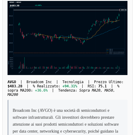
AVGO
| Broadcom Inc | Tecnologia | Prezzo Ultimo:
$483.28
| % Realizzato:
+94.31%
| RSI:
75.1
| %
sopra MA200:
+36.6%
| Tendenza:
Sopra MA20, MA50,
MA200
Broadcom Inc (AVGO) è una società di semiconduttori e
software infrastrutturali. Gli investitori dovrebbero prestare
attenzione ai suoi prodotti semiconduttori e soluzioni software
per data center, networking e cybersecurity, poiché guidano la