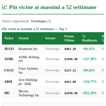
📈 Più vicine ai massimi a 52 settimane
Settori rappresentati:
Tecnologia
(5)
Più vicine ai massimi a 52 settimane — Top 5
Prezzo
%
Da
Ticker
Società
Settore
Ultimo
Realizzato
52
AVGO
Broadcom Inc
+94.31%
Tecnologia
20
$483.28
ASML Holding
ASML
+127.20%
Tecnologia
20
$1696.08
NV
Cisco Systems,
CSCO
+99.24%
Tecnologia
20
$127.21
Inc
Arm Holdings
ARM
+234.77%
Tecnologia
20
$422.00
plc. ADR
Micron
MU
+955.29%
Tecnologia
20
$1036.08
Technology Inc