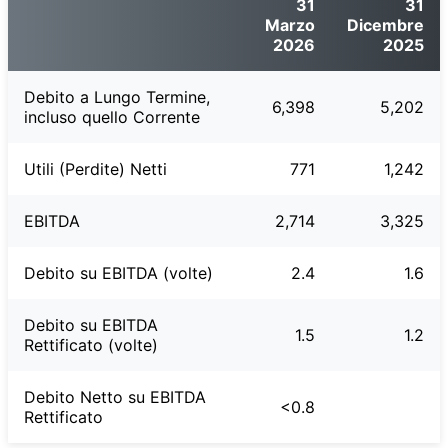
31
31
Marzo
Dicembre
2026
2025
Debito a Lungo Termine,
6,398
5,202
incluso quello Corrente
Utili (Perdite) Netti
771
1,242
EBITDA
2,714
3,325
Debito su EBITDA (volte)
2.4
1.6
Debito su EBITDA
1.5
1.2
Rettificato (volte)
Debito Netto su EBITDA
<0.8
Rettificato