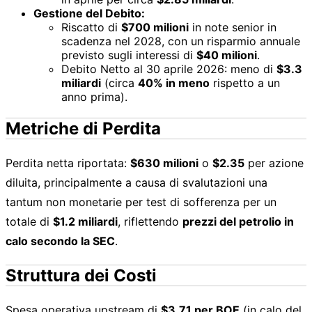
Gestione del Debito:
Riscatto di
$700 milioni
in note senior in
scadenza nel 2028, con un risparmio annuale
previsto sugli interessi di
$40 milioni
.
Debito Netto al 30 aprile 2026: meno di
$3.3
miliardi
(circa
40% in meno
rispetto a un
anno prima).
Metriche di Perdita
Perdita netta riportata:
$630 milioni
o
$2.35
per azione
diluita, principalmente a causa di svalutazioni una
tantum non monetarie per test di sofferenza per un
totale di
$1.2 miliardi
, riflettendo
prezzi del petrolio in
calo secondo la SEC
.
Struttura dei Costi
Spesa operativa upstream di
$3.71 per BOE
(in calo del