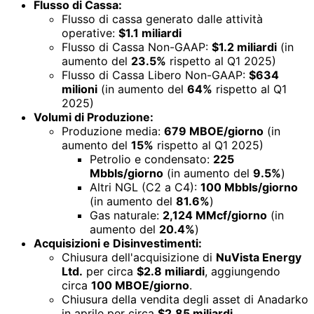
Flusso di Cassa:
Flusso di cassa generato dalle attività
operative:
$1.1 miliardi
Flusso di Cassa Non-GAAP:
$1.2 miliardi
(in
aumento del
23.5%
rispetto al Q1 2025)
Flusso di Cassa Libero Non-GAAP:
$634
milioni
(in aumento del
64%
rispetto al Q1
2025)
Volumi di Produzione:
Produzione media:
679 MBOE/giorno
(in
aumento del
15%
rispetto al Q1 2025)
Petrolio e condensato:
225
Mbbls/giorno
(in aumento del
9.5%
)
Altri NGL (C2 a C4):
100 Mbbls/giorno
(in aumento del
81.6%
)
Gas naturale:
2,124 MMcf/giorno
(in
aumento del
20.4%
)
Acquisizioni e Disinvestimenti:
Chiusura dell'acquisizione di
NuVista Energy
Ltd.
per circa
$2.8 miliardi
, aggiungendo
circa
100 MBOE/giorno
.
Chiusura della vendita degli asset di Anadarko
in aprile per circa
$2.85 miliardi
.