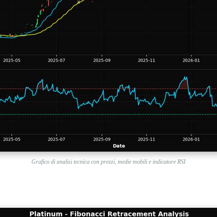
Grafico di analisi tecnica con prezzi, medie mobili e indicatore RSI