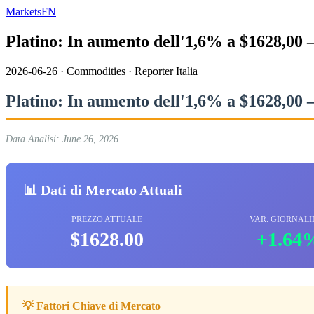
MarketsFN
Platino: In aumento dell'1,6% a $1628,00
2026-06-26
·
Commodities
·
Reporter Italia
Platino: In aumento dell'1,6% a $1628,00
Data Analisi: June 26, 2026
📊 Dati di Mercato Attuali
PREZZO ATTUALE
VAR. GIORNALI
$1628.00
+1.64
💡 Fattori Chiave di Mercato