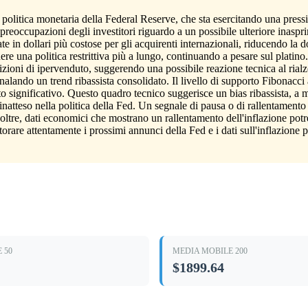
a politica monetaria della Federal Reserve, che sta esercitando una press
 preoccupazioni degli investitori riguardo a un possibile ulteriore inasp
ate in dollari più costose per gli acquirenti internazionali, riducendo la 
e una politica restrittiva più a lungo, continuando a pesare sul platino. 
zioni di ipervenduto, suggerendo una possibile reazione tecnica al rialzo
lando un trend ribassista consolidato. Il livello di supporto Fibonacci
o significativo. Questo quadro tecnico suggerisce un bias ribassista, a 
natteso nella politica della Fed. Un segnale di pausa o di rallentamento n
 Inoltre, dati economici che mostrano un rallentamento dell'inflazione pot
torare attentamente i prossimi annunci della Fed e i dati sull'inflazione 
 50
MEDIA MOBILE 200
$1899.64