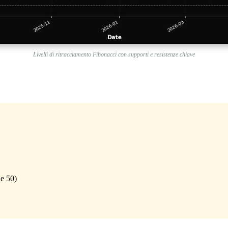
Livelli di ritracciamento Fibonacci con supporti e resistenze chiave
e 50)