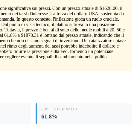
ione significativa sui prezzi. Con un prezzo attuale di $1628.00, il
rimento dei tassi d'interesse. La forza del dollaro USA, sostenuta da
domanda. In questo contesto, l'inflazione gioca un ruolo cruciale,
Dal punto di vista tecnico, il platino si trova in una posizione
. Tuttavia, il prezzo è ben al di sotto delle medie mobili a 20, 50 e
 al 61.8% a $1878.31 è lontano dal prezzo attuale, indicando che il
meno che non ci siano segnali di inversione. Un catalizzatore chiave
el ritmo degli aumenti dei tassi potrebbe indebolire il dollaro e
rebbero ridurre la pressione sulla Fed, fornendo un potenziale
per cogliere eventuali segnali di cambiamento nella politica
LIVELLO FIBONACCI
61.8%