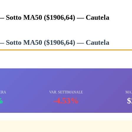
 — Sotto MA50 ($1906,64) — Cautela
 — Sotto MA50 ($1906,64) — Cautela
ERA
VAR. SETTIMANALE
MAX
%
-4.53%
$