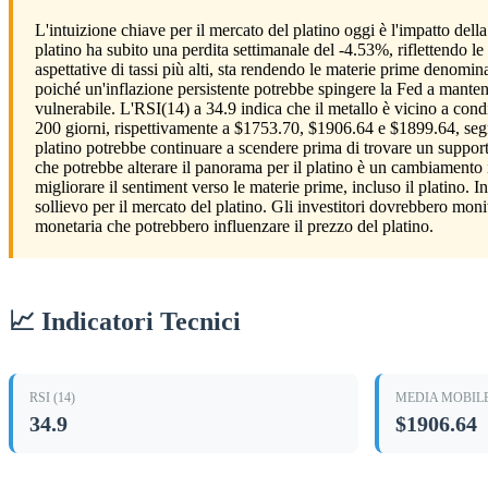
L'intuizione chiave per il mercato del platino oggi è l'impatto dell
platino ha subito una perdita settimanale del -4.53%, riflettendo le
aspettative di tassi più alti, sta rendendo le materie prime denomin
poiché un'inflazione persistente potrebbe spingere la Fed a mantener
vulnerabile. L'RSI(14) a 34.9 indica che il metallo è vicino a condi
200 giorni, rispettivamente a $1753.70, $1906.64 e $1899.64, segna
platino potrebbe continuare a scendere prima di trovare un support
che potrebbe alterare il panorama per il platino è un cambiamento i
migliorare il sentiment verso le materie prime, incluso il platino.
sollievo per il mercato del platino. Gli investitori dovrebbero moni
monetaria che potrebbero influenzare il prezzo del platino.
📈 Indicatori Tecnici
RSI (14)
MEDIA MOBILE
34.9
$1906.64