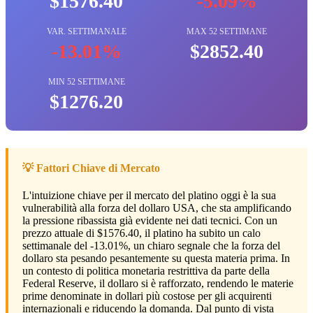
$1576.40
-5.09%
VAR. SETTIMANALE
MAX 52 SETTIMANE
-13.01%
$2852.40
MIN 52 SETTIMANE
$1276.20
💡 Fattori Chiave di Mercato
L'intuizione chiave per il mercato del platino oggi è la sua
vulnerabilità alla forza del dollaro USA, che sta amplificando
la pressione ribassista già evidente nei dati tecnici. Con un
prezzo attuale di $1576.40, il platino ha subito un calo
settimanale del -13.01%, un chiaro segnale che la forza del
dollaro sta pesando pesantemente su questa materia prima. In
un contesto di politica monetaria restrittiva da parte della
Federal Reserve, il dollaro si è rafforzato, rendendo le materie
prime denominate in dollari più costose per gli acquirenti
internazionali e riducendo la domanda. Dal punto di vista