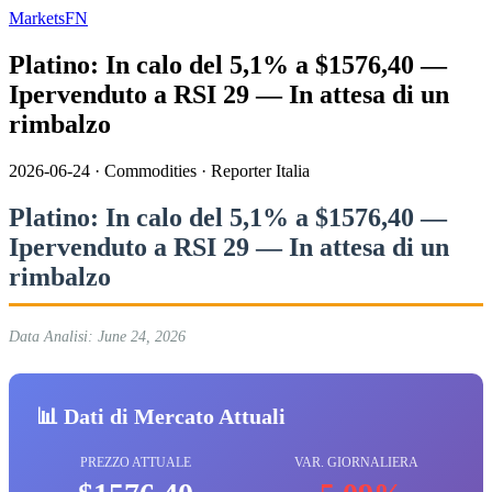
MarketsFN
Platino: In calo del 5,1% a $1576,40 —
Ipervenduto a RSI 29 — In attesa di un
rimbalzo
2026-06-24
·
Commodities
·
Reporter Italia
Platino: In calo del 5,1% a $1576,40 —
Ipervenduto a RSI 29 — In attesa di un
rimbalzo
Data Analisi: June 24, 2026
📊 Dati di Mercato Attuali
PREZZO ATTUALE
VAR. GIORNALIERA