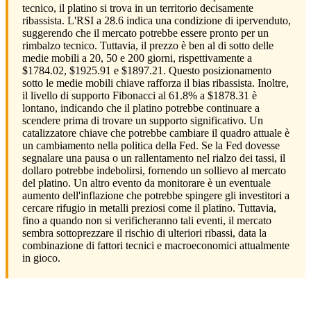
tecnico, il platino si trova in un territorio decisamente
ribassista. L'RSI a 28.6 indica una condizione di ipervenduto,
suggerendo che il mercato potrebbe essere pronto per un
rimbalzo tecnico. Tuttavia, il prezzo è ben al di sotto delle
medie mobili a 20, 50 e 200 giorni, rispettivamente a
$1784.02, $1925.91 e $1897.21. Questo posizionamento
sotto le medie mobili chiave rafforza il bias ribassista. Inoltre,
il livello di supporto Fibonacci al 61.8% a $1878.31 è
lontano, indicando che il platino potrebbe continuare a
scendere prima di trovare un supporto significativo. Un
catalizzatore chiave che potrebbe cambiare il quadro attuale è
un cambiamento nella politica della Fed. Se la Fed dovesse
segnalare una pausa o un rallentamento nel rialzo dei tassi, il
dollaro potrebbe indebolirsi, fornendo un sollievo al mercato
del platino. Un altro evento da monitorare è un eventuale
aumento dell'inflazione che potrebbe spingere gli investitori a
cercare rifugio in metalli preziosi come il platino. Tuttavia,
fino a quando non si verificheranno tali eventi, il mercato
sembra sottoprezzare il rischio di ulteriori ribassi, data la
combinazione di fattori tecnici e macroeconomici attualmente
in gioco.