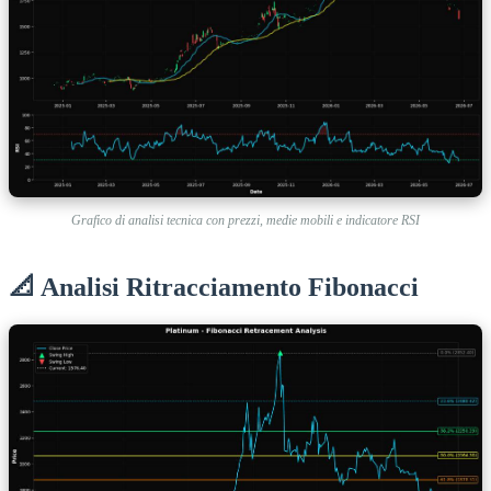
Grafico di analisi tecnica con prezzi, medie mobili e indicatore RSI
📐 Analisi Ritracciamento Fibonacci