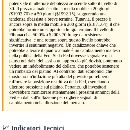
potenziale di ulteriore debolezza se scende sotto il livello di
30. Il prezzo attuale è sotto la media mobile a 20 giorni
($1992.70) e a 50 giorni ($1992.15), suggerendo una
tendenza ribassista a breve termine. Tuttavia, il prezzo è
ancora sopra la media mobile a 200 giorni ($1871.64), il che
potrebbe fornire un supporto a lungo termine. Il livello di
Fibonacci al 50.0% a $2003.70 funge da resistenza
significativa, e una rottura sopra questo livello potrebbe
invertire il sentiment negativo. Un catalizzatore chiave che
potrebbe alterare il quadro attuale è un cambiamento inatteso
nella politica della Fed. Se la Fed dovesse segnalare una
pausa nei rialzi dei tassi o un approccio più dovish, potremmo
vedere un indebolimento del dollaro, che potrebbe sostenere
un rimbalzo del platino. Al contrario, dati economici che
mostrano un'inflazione più alta del previsto potrebbero
rafforzare la posizione restrittiva della Fed, esercitando
ulteriore pressione sul platino. Pertanto, gli investitori
dovrebbero monitorare attentamente i prossimi annunci della
Fed e i dati sull'inflazione per cogliere segnali di
cambiamento nella direzione del mercato.
📈 Indicatori Tecnici