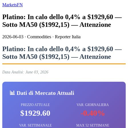
MarketsFN
Platino: In calo dello 0,4% a $1929,60 —
Sotto MA50 ($1992,15) — Attenzione
2026-06-03
·
Commodities
·
Reporter Italia
Platino: In calo dello 0,4% a $1929,60 —
Sotto MA50 ($1992,15) — Attenzione
Data Analisi: June 03, 2026
📊 Dati di Mercato Attuali
PREZZO ATTUALE
VAR. GIORNALIERA
$1929.60
-0.40%
VAR. SETTIMANALE
MAX 52 SETTIMANE