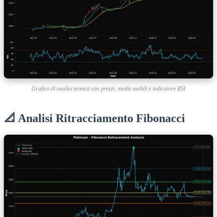
Grafico di analisi tecnica con prezzi, medie mobili e indicatore RSI
📐 Analisi Ritracciamento Fibonacci