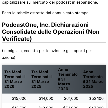
capitalizzare sul mercato dei podcast in espansione.
Ecco le tabelle estratte dal comunicato stampa:
PodcastOne, Inc. Dichiarazioni
Consolidate delle Operazioni (Non
Verificate)
(In migliaia, eccetto per le azioni e gli importi per
azione)
Anno
Tre Mesi
Tre Mesi
Anno
Terminato
Terminati il
Terminati il
Terminato
il 31
31 Marzo
31 Marzo
il 31 Marzo
Marzo
2026
2025
2025
2026
$15,600
$14,000
$61,000
$52,100
$13,700
$12,000
$54,000
$47,300