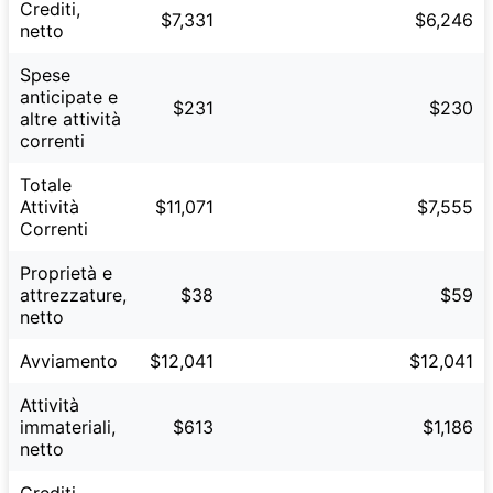
Crediti,
$7,331
$6,246
netto
Spese
anticipate e
$231
$230
altre attività
correnti
Totale
Attività
$11,071
$7,555
Correnti
Proprietà e
attrezzature,
$38
$59
netto
Avviamento
$12,041
$12,041
Attività
immateriali,
$613
$1,186
netto
Crediti