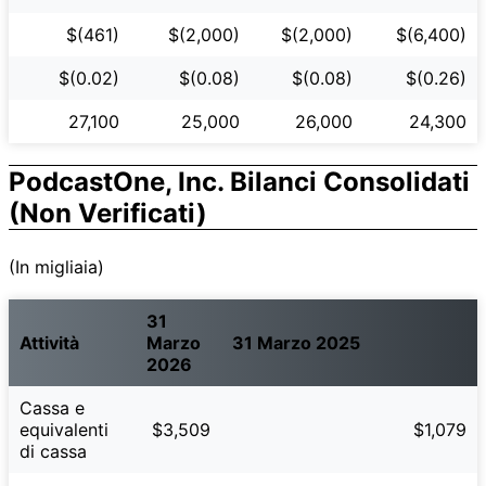
$(461)
$(2,000)
$(2,000)
$(6,400)
$(0.02)
$(0.08)
$(0.08)
$(0.26)
27,100
25,000
26,000
24,300
PodcastOne, Inc. Bilanci Consolidati
(Non Verificati)
(In migliaia)
31
Attività
Marzo
31 Marzo 2025
2026
Cassa e
equivalenti
$3,509
$1,079
di cassa