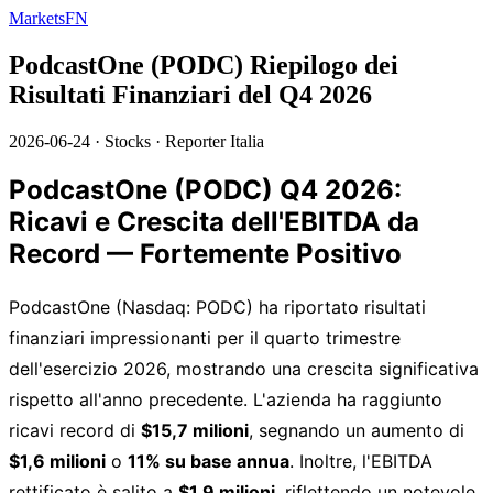
MarketsFN
PodcastOne (PODC) Riepilogo dei
Risultati Finanziari del Q4 2026
2026-06-24
·
Stocks
·
Reporter Italia
PodcastOne (PODC) Q4 2026:
Ricavi e Crescita dell'EBITDA da
Record — Fortemente Positivo
PodcastOne (Nasdaq: PODC) ha riportato risultati
finanziari impressionanti per il quarto trimestre
dell'esercizio 2026, mostrando una crescita significativa
rispetto all'anno precedente. L'azienda ha raggiunto
ricavi record di
$15,7 milioni
, segnando un aumento di
$1,6 milioni
o
11% su base annua
. Inoltre, l'EBITDA
rettificato è salito a
$1,9 milioni
, riflettendo un notevole