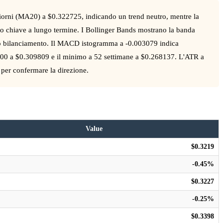
giorni (MA20) a $0.322725, indicando un trend neutro, mentre la
 chiave a lungo termine. I Bollinger Bands mostrano la banda
ndo bilanciamento. Il MACD istogramma a -0.003079 indica
200 a $0.309809 e il minimo a 52 settimane a $0.268137. L'ATR a
per confermare la direzione.
Value
$0.3219
-0.45%
$0.3227
-0.25%
$0.3398