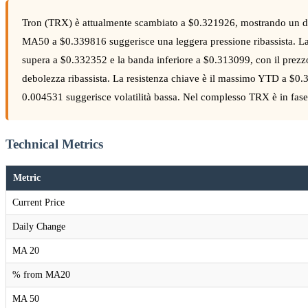
Tron (TRX) è attualmente scambiato a $0.321926, mostrando un dec
MA50 a $0.339816 suggerisce una leggera pressione ribassista. L
supera a $0.332352 e la banda inferiore a $0.313099, con il prez
debolezza ribassista. La resistenza chiave è il massimo YTD a $
0.004531 suggerisce volatilità bassa. Nel complesso TRX è in fa
Technical Metrics
Metric
Current Price
Daily Change
MA 20
% from MA20
MA 50