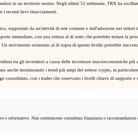
osi in un territorio neutro. Negli ultimi 52 settimane, TRX ha oscillato
i recenti lievi ritracciamenti.
, supportato da un'attività di rete costante e dall'adozione nei settori d
orto immediato, con una rottura al di sotto che potrebbe testare la pross
y. Un movimento sostenuto al di sopra di questo livello potrebbe riaccender
ndista tra gli investitori a causa delle incertezze macroeconomiche più am
anno anche monitorando i trend più ampi del settore crypto, in particolar
ge consolidato, con i trader che osservano i livelli chiave di supporto e
o e informativo. Non costituiscono consulenza finanziaria o raccomandazioni di 