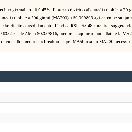
lino giornaliero di 0.45%. Il prezzo è vicino alla media mobile a 20 
a media mobile a 200 giorni (MA200) a $0.309809 agisce come supporto
zo che riflette consolidamento. L'indice RSI a 58.48 è neutro, suggere
0.376332 e la MA50 a $0.339816, mentre il supporto immediato è la MA
se di consolidamento con breakout sopra MA50 o sotto MA200 necessari 