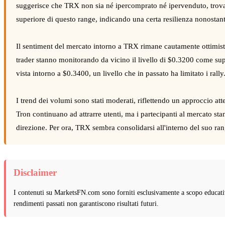
suggerisce che TRX non sia né ipercomprato né ipervenduto, trovand
superiore di questo range, indicando una certa resilienza nonostante 
Il sentiment del mercato intorno a TRX rimane cautamente ottimistico
trader stanno monitorando da vicino il livello di $0.3200 come supp
vista intorno a $0.3400, un livello che in passato ha limitato i rall
I trend dei volumi sono stati moderati, riflettendo un approccio atte
Tron continuano ad attrarre utenti, ma i partecipanti al mercato st
direzione. Per ora, TRX sembra consolidarsi all'interno del suo ran
Disclaimer
I contenuti su MarketsFN.com sono forniti esclusivamente a scopo educativ
rendimenti passati non garantiscono risultati futuri.