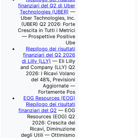
finanziari del Q2 di Uber
Technologies (UBER)
—
Uber Technologies, Inc.
(UBER) Q2 2026: Forte
Crescita in Tutti i Metrici
— Prospettive Positive
Ube
Riepilogo dei risultati
finanziari del Q2 2026
di Lilly (LLY)
— Eli Lilly
and Company (LLY) Q2
2026: I Ricavi Volano
del 48%, Previsioni
Aggiornate —
Fortemente Pos
EOG Resources (EOG)
Riepilogo dei risultati
finanziari del Q2
— EOG
Resources (EOG) Q2
2026: Crescita dei
Ricavi, Diminuzione
degli Utili — Ottimismo