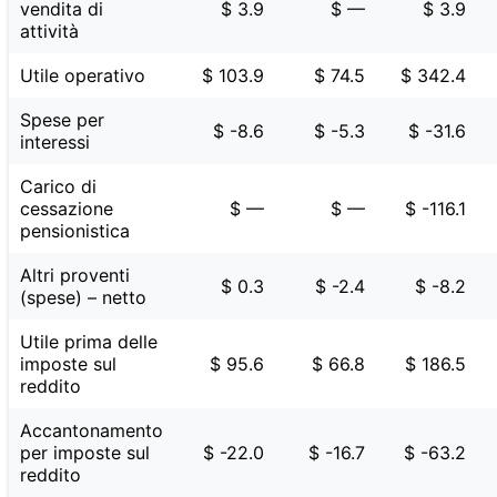
vendita di
$ 3.9
$ —
$ 3.9
attività
Utile operativo
$ 103.9
$ 74.5
$ 342.4
Spese per
$ -8.6
$ -5.3
$ -31.6
interessi
Carico di
cessazione
$ —
$ —
$ -116.1
pensionistica
Altri proventi
$ 0.3
$ -2.4
$ -8.2
(spese) – netto
Utile prima delle
imposte sul
$ 95.6
$ 66.8
$ 186.5
reddito
Accantonamento
per imposte sul
$ -22.0
$ -16.7
$ -63.2
reddito