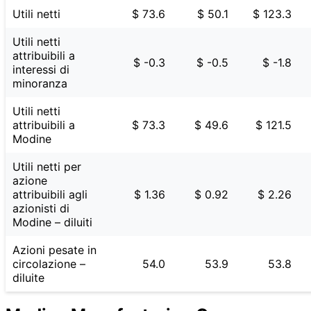
Utili netti
$ 73.6
$ 50.1
$ 123.3
Utili netti
attribuibili a
$ -0.3
$ -0.5
$ -1.8
interessi di
minoranza
Utili netti
attribuibili a
$ 73.3
$ 49.6
$ 121.5
Modine
Utili netti per
azione
attribuibili agli
$ 1.36
$ 0.92
$ 2.26
azionisti di
Modine – diluiti
Azioni pesate in
circolazione –
54.0
53.9
53.8
diluite