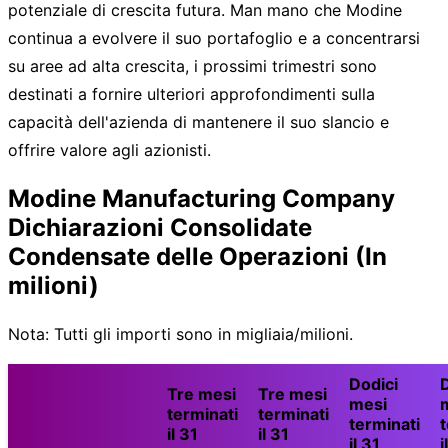
potenziale di crescita futura. Man mano che Modine
continua a evolvere il suo portafoglio e a concentrarsi
su aree ad alta crescita, i prossimi trimestri sono
destinati a fornire ulteriori approfondimenti sulla
capacità dell'azienda di mantenere il suo slancio e
offrire valore agli azionisti.
Modine Manufacturing Company
Dichiarazioni Consolidate
Condensate delle Operazioni (In
milioni)
Nota: Tutti gli importi sono in migliaia/milioni.
Dodici
Tre mesi
Tre mesi
mesi
terminati
terminati
terminati
t
il 31
il 31
il 31
i