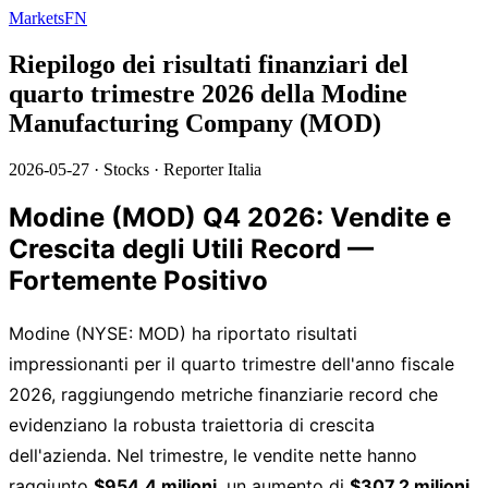
MarketsFN
Riepilogo dei risultati finanziari del
quarto trimestre 2026 della Modine
Manufacturing Company (MOD)
2026-05-27
·
Stocks
·
Reporter Italia
Modine (MOD) Q4 2026: Vendite e
Crescita degli Utili Record —
Fortemente Positivo
Modine (NYSE: MOD) ha riportato risultati
impressionanti per il quarto trimestre dell'anno fiscale
2026, raggiungendo metriche finanziarie record che
evidenziano la robusta traiettoria di crescita
dell'azienda. Nel trimestre, le vendite nette hanno
raggiunto
$954.4 milioni
, un aumento di
$307.2 milioni
,