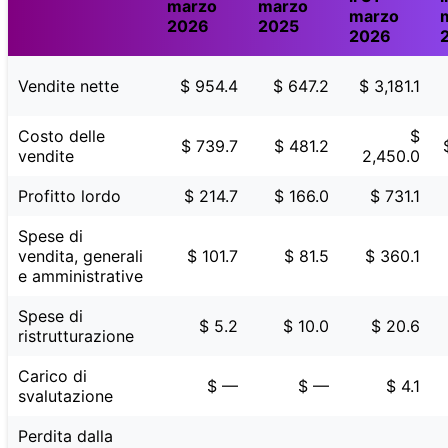
marzo
marzo
marzo
2026
2025
2026
Vendite nette
$ 954.4
$ 647.2
$ 3,181.1
Costo delle
$
$ 739.7
$ 481.2
vendite
2,450.0
Profitto lordo
$ 214.7
$ 166.0
$ 731.1
Spese di
vendita, generali
$ 101.7
$ 81.5
$ 360.1
e amministrative
Spese di
$ 5.2
$ 10.0
$ 20.6
ristrutturazione
Carico di
$ —
$ —
$ 4.1
svalutazione
Perdita dalla