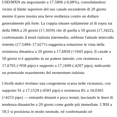
USD/MXN sta negoziando a 17,5806 (-0,08%), consolidandosi
vicino al limite superiore del suo canale ascendente di 20 giorni
mentre il peso mostra una lieve resilienza contro un dollaro
generalmente più forte. La coppia rimane saldamente al di sopra sia
della SMA a 20 giorni (17,3659) che di quella a 50 giorni (17,3422),
confermando il trend rialzista intermedio, sebbene l'attuale intervallo
ristretto (17,5484–17,6271) suggerisca esitazione in vista della
resistenza dinamica a 20 giorni a 17,6850 (+1043 pips). Il canale a
50 giorni si è appiattito in un pattern laterale, con resistenza a
17,6765 (+958 pips) e supporto a 17,1600 (-4207 pips), indicando
un potenziale esaurimento del momentum rialzista.
I livelli statici rivelano una congestione scarsa nelle vicinanze, con
supporto S1 a 17,1529 (-4583 pips) e resistenza R1 a 18,0365
(+4253 pips) — entrambi distanti e poco testati, lasciando le linee di
tendenza dinamiche a 20 giorni come guide più immediate. L'RSI a
59,5 si posiziona in modo neutrale, né confermando né