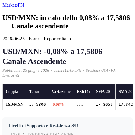
MarketsFN
USD/MXN: in calo dello 0,08% a 17,5806
— Canale ascendente
2026-06-25
·
Forex
·
Reporter Italia
USD/MXN: -0,08% a 17,5806 —
Canale Ascendente
Pubblicato: 25 giugno 2026 · Team MarketsFN · Sessione USA · FX
Emergenti
Coppia
Tasso
Variazione
RSI(14)
SMA-20
SMA-50
USD/MXN
17.5806
-0.08%
59.5
17.3659
17.342
Livelli di Supporto e Resistenza S/R
LINEE DI TENDENZA DINAMICHE