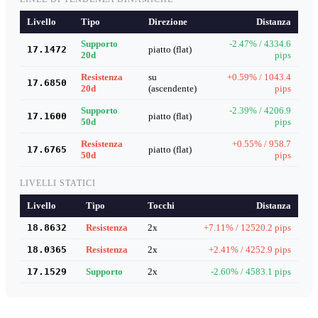
Livello
Tipo
Direzione
Distanza
Supporto
-2.47% / 4334.6
17.1472
piatto (flat)
20d
pips
Resistenza
su
+0.59% / 1043.4
17.6850
20d
(ascendente)
pips
Supporto
-2.39% / 4206.9
17.1600
piatto (flat)
50d
pips
Resistenza
+0.55% / 958.7
17.6765
piatto (flat)
50d
pips
LIVELLI STATICI
Livello
Tipo
Tocchi
Distanza
18.8632
Resistenza
2x
+7.11% / 12520.2 pips
18.0365
Resistenza
2x
+2.41% / 4252.9 pips
17.1529
Supporto
2x
-2.60% / 4583.1 pips