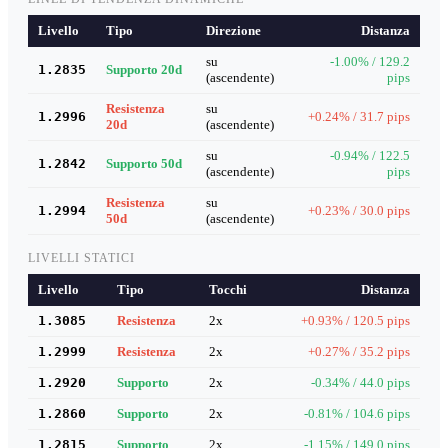
Livello
Tipo
Direzione
Distanza
su
-1.00% / 129.2
1.2835
Supporto 20d
(ascendente)
pips
Resistenza
su
1.2996
+0.24% / 31.7 pips
20d
(ascendente)
su
-0.94% / 122.5
1.2842
Supporto 50d
(ascendente)
pips
Resistenza
su
1.2994
+0.23% / 30.0 pips
50d
(ascendente)
LIVELLI STATICI
Livello
Tipo
Tocchi
Distanza
1.3085
Resistenza
2x
+0.93% / 120.5 pips
1.2999
Resistenza
2x
+0.27% / 35.2 pips
1.2920
Supporto
2x
-0.34% / 44.0 pips
1.2860
Supporto
2x
-0.81% / 104.6 pips
1.2815
Supporto
2x
-1.15% / 149.0 pips