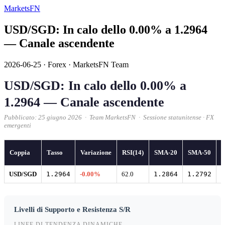
MarketsFN
USD/SGD: In calo dello 0.00% a 1.2964
— Canale ascendente
2026-06-25
·
Forex
·
MarketsFN Team
USD/SGD: In calo dello 0.00% a
1.2964 — Canale ascendente
Pubblicato: 25 giugno 2026 · Team MarketsFN · Sessione statunitense · FX
emergenti
Coppia
Tasso
Variazione
RSI(14)
SMA-20
SMA-50
USD/SGD
1.2964
-0.00%
62.0
1.2864
1.2792
1
Livelli di Supporto e Resistenza S/R
LINEE DI TENDENZA DINAMICHE