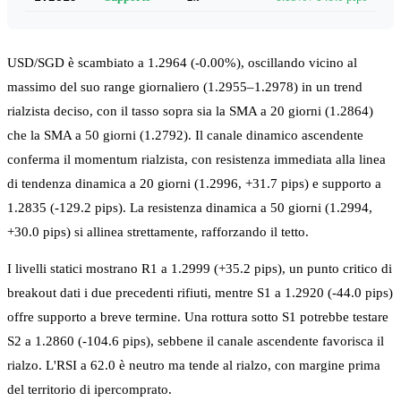
USD/SGD è scambiato a 1.2964 (-0.00%), oscillando vicino al
massimo del suo range giornaliero (1.2955–1.2978) in un trend
rialzista deciso, con il tasso sopra sia la SMA a 20 giorni (1.2864)
che la SMA a 50 giorni (1.2792). Il canale dinamico ascendente
conferma il momentum rialzista, con resistenza immediata alla linea
di tendenza dinamica a 20 giorni (1.2996, +31.7 pips) e supporto a
1.2835 (-129.2 pips). La resistenza dinamica a 50 giorni (1.2994,
+30.0 pips) si allinea strettamente, rafforzando il tetto.
I livelli statici mostrano R1 a 1.2999 (+35.2 pips), un punto critico di
breakout dati i due precedenti rifiuti, mentre S1 a 1.2920 (-44.0 pips)
offre supporto a breve termine. Una rottura sotto S1 potrebbe testare
S2 a 1.2860 (-104.6 pips), sebbene il canale ascendente favorisca il
rialzo. L'RSI a 62.0 è neutro ma tende al rialzo, con margine prima
del territorio di ipercomprato.