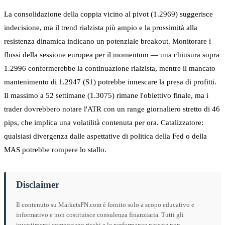
La consolidazione della coppia vicino al pivot (1.2969) suggerisce
indecisione, ma il trend rialzista più ampio e la prossimità alla
resistenza dinamica indicano un potenziale breakout. Monitorare i
flussi della sessione europea per il momentum — una chiusura sopra
1.2996 confermerebbe la continuazione rialzista, mentre il mancato
mantenimento di 1.2947 (S1) potrebbe innescare la presa di profitti.
Il massimo a 52 settimane (1.3075) rimane l'obiettivo finale, ma i
trader dovrebbero notare l'ATR con un range giornaliero stretto di 46
pips, che implica una volatilità contenuta per ora. Catalizzatore:
qualsiasi divergenza dalle aspettative di politica della Fed o della
MAS potrebbe rompere lo stallo.
Disclaimer
Il contenuto su MarketsFN.com è fornito solo a scopo educativo e
informativo e non costituisce consulenza finanziaria. Tutti gli
investimenti comportano rischi e le performance passate non