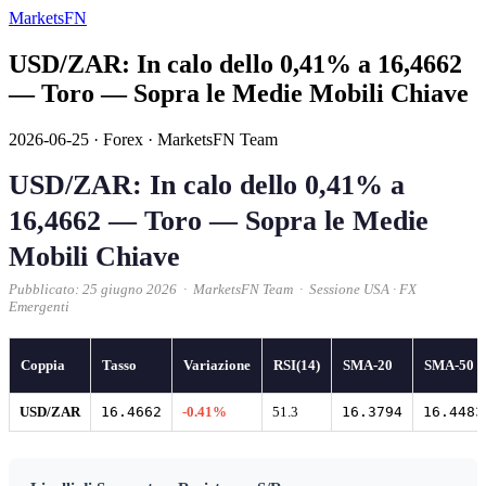
MarketsFN
USD/ZAR: In calo dello 0,41% a 16,4662
— Toro — Sopra le Medie Mobili Chiave
2026-06-25
·
Forex
·
MarketsFN Team
USD/ZAR: In calo dello 0,41% a
16,4662 — Toro — Sopra le Medie
Mobili Chiave
Pubblicato: 25 giugno 2026 · MarketsFN Team · Sessione USA · FX
Emergenti
Coppia
Tasso
Variazione
RSI(14)
SMA-20
SMA-50
USD/ZAR
16.4662
-0.41%
51.3
16.3794
16.4483