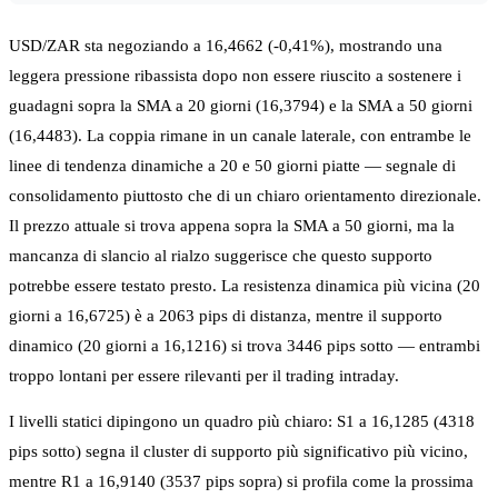
USD/ZAR sta negoziando a 16,4662 (-0,41%), mostrando una
leggera pressione ribassista dopo non essere riuscito a sostenere i
guadagni sopra la SMA a 20 giorni (16,3794) e la SMA a 50 giorni
(16,4483). La coppia rimane in un canale laterale, con entrambe le
linee di tendenza dinamiche a 20 e 50 giorni piatte — segnale di
consolidamento piuttosto che di un chiaro orientamento direzionale.
Il prezzo attuale si trova appena sopra la SMA a 50 giorni, ma la
mancanza di slancio al rialzo suggerisce che questo supporto
potrebbe essere testato presto. La resistenza dinamica più vicina (20
giorni a 16,6725) è a 2063 pips di distanza, mentre il supporto
dinamico (20 giorni a 16,1216) si trova 3446 pips sotto — entrambi
troppo lontani per essere rilevanti per il trading intraday.
I livelli statici dipingono un quadro più chiaro: S1 a 16,1285 (4318
pips sotto) segna il cluster di supporto più significativo più vicino,
mentre R1 a 16,9140 (3537 pips sopra) si profila come la prossima