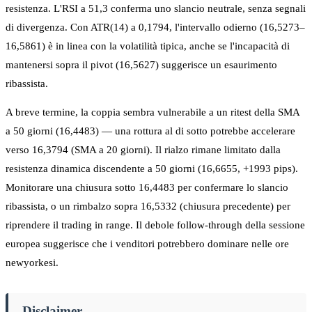
resistenza. L'RSI a 51,3 conferma uno slancio neutrale, senza segnali
di divergenza. Con ATR(14) a 0,1794, l'intervallo odierno (16,5273–
16,5861) è in linea con la volatilità tipica, anche se l'incapacità di
mantenersi sopra il pivot (16,5627) suggerisce un esaurimento
ribassista.
A breve termine, la coppia sembra vulnerabile a un ritest della SMA
a 50 giorni (16,4483) — una rottura al di sotto potrebbe accelerare
verso 16,3794 (SMA a 20 giorni). Il rialzo rimane limitato dalla
resistenza dinamica discendente a 50 giorni (16,6655, +1993 pips).
Monitorare una chiusura sotto 16,4483 per confermare lo slancio
ribassista, o un rimbalzo sopra 16,5332 (chiusura precedente) per
riprendere il trading in range. Il debole follow-through della sessione
europea suggerisce che i venditori potrebbero dominare nelle ore
newyorkesi.
Disclaimer