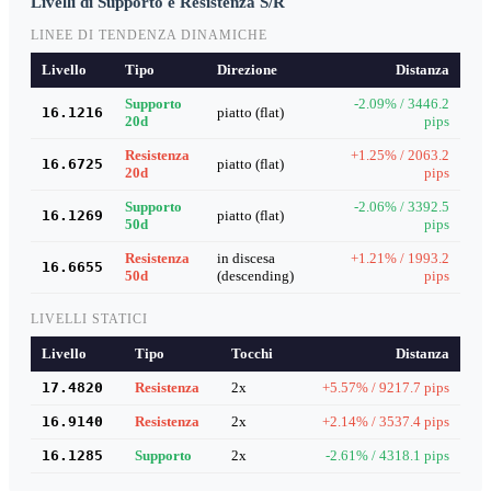
Livelli di Supporto e Resistenza S/R
LINEE DI TENDENZA DINAMICHE
Livello
Tipo
Direzione
Distanza
Supporto
-2.09% / 3446.2
16.1216
piatto (flat)
20d
pips
Resistenza
+1.25% / 2063.2
16.6725
piatto (flat)
20d
pips
Supporto
-2.06% / 3392.5
16.1269
piatto (flat)
50d
pips
Resistenza
in discesa
+1.21% / 1993.2
16.6655
50d
(descending)
pips
LIVELLI STATICI
Livello
Tipo
Tocchi
Distanza
17.4820
Resistenza
2x
+5.57% / 9217.7 pips
16.9140
Resistenza
2x
+2.14% / 3537.4 pips
16.1285
Supporto
2x
-2.61% / 4318.1 pips