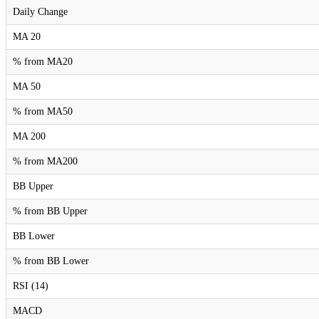
Daily Change
MA 20
% from MA20
MA 50
% from MA50
MA 200
% from MA200
BB Upper
% from BB Upper
BB Lower
% from BB Lower
RSI (14)
MACD