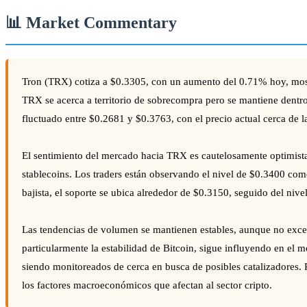
📊 Market Commentary
Tron (TRX) cotiza a $0.3305, con un aumento del 0.71% hoy, most
TRX se acerca a territorio de sobrecompra pero se mantiene dentr
fluctuado entre $0.2681 y $0.3763, con el precio actual cerca de la
El sentimiento del mercado hacia TRX es cautelosamente optimista,
stablecoins. Los traders están observando el nivel de $0.3400 como
bajista, el soporte se ubica alrededor de $0.3150, seguido del niv
Las tendencias de volumen se mantienen estables, aunque no excepc
particularmente la estabilidad de Bitcoin, sigue influyendo en el
siendo monitoreados de cerca en busca de posibles catalizadores. P
los factores macroeconómicos que afectan al sector cripto.