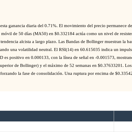
ta ganancia diaria del 0.71%. El movimiento del precio permanece de
 móvil de 50 días (MA50) en $0.332184 actúa como un nivel de resist
tendencia alcista a largo plazo. Las Bandas de Bollinger muestran la b
jando una volatilidad neutral. El RSI(14) en 60.615035 indica un impulso
D es positivo en 0.000133, con la línea de señal en -0.001573, mostrand
 Superior de Bollinger) y el máximo de 52 semanas en $0.37633201. L
eforzando la fase de consolidación. Una ruptura por encima de $0.3354