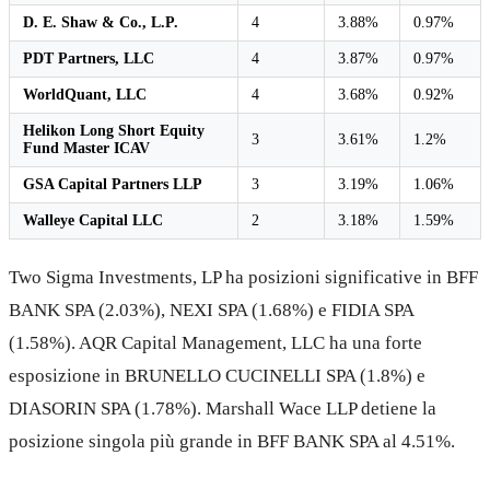
D. E. Shaw & Co., L.P.
4
3.88%
0.97%
PDT Partners, LLC
4
3.87%
0.97%
WorldQuant, LLC
4
3.68%
0.92%
Helikon Long Short Equity
3
3.61%
1.2%
Fund Master ICAV
GSA Capital Partners LLP
3
3.19%
1.06%
Walleye Capital LLC
2
3.18%
1.59%
Two Sigma Investments, LP ha posizioni significative in BFF
BANK SPA (2.03%), NEXI SPA (1.68%) e FIDIA SPA
(1.58%). AQR Capital Management, LLC ha una forte
esposizione in BRUNELLO CUCINELLI SPA (1.8%) e
DIASORIN SPA (1.78%). Marshall Wace LLP detiene la
posizione singola più grande in BFF BANK SPA al 4.51%.