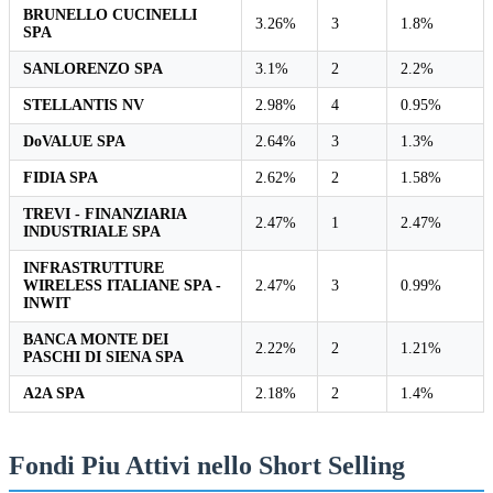
BRUNELLO CUCINELLI
3.26%
3
1.8%
SPA
SANLORENZO SPA
3.1%
2
2.2%
STELLANTIS NV
2.98%
4
0.95%
DoVALUE SPA
2.64%
3
1.3%
FIDIA SPA
2.62%
2
1.58%
TREVI - FINANZIARIA
2.47%
1
2.47%
INDUSTRIALE SPA
INFRASTRUTTURE
WIRELESS ITALIANE SPA -
2.47%
3
0.99%
INWIT
BANCA MONTE DEI
2.22%
2
1.21%
PASCHI DI SIENA SPA
A2A SPA
2.18%
2
1.4%
Fondi Piu Attivi nello Short Selling