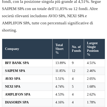
fondi, con la posizione singola più grande al 4,51%. Segue
SAIPEM SPA con un totale dell'11,85% su 12 fondi. Altre
società rilevanti includono AVIO SPA, NEXI SPA e
AMPLIFON SPA, tutte con percentuali significative di
shorting.
Largest
Total
No. of
Single
Company
Short
Funds
Position
%
%
BFF BANK SPA
13.89%
9
4.51%
SAIPEM SPA
11.85%
12
2.46%
AVIO SPA
5.51%
4
2.05%
NEXI SPA
4.74%
5
1.68%
AMPLIFON SPA
4.53%
4
2.62%
DIASORIN SPA
4.16%
4
1.78%