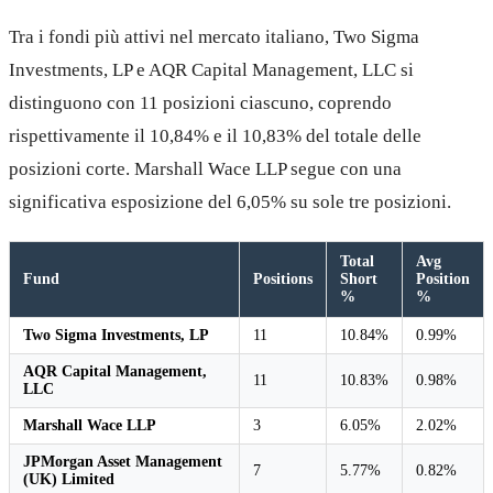
Tra i fondi più attivi nel mercato italiano, Two Sigma
Investments, LP e AQR Capital Management, LLC si
distinguono con 11 posizioni ciascuno, coprendo
rispettivamente il 10,84% e il 10,83% del totale delle
posizioni corte. Marshall Wace LLP segue con una
significativa esposizione del 6,05% su sole tre posizioni.
Total
Avg
Fund
Positions
Short
Position
%
%
Two Sigma Investments, LP
11
10.84%
0.99%
AQR Capital Management,
11
10.83%
0.98%
LLC
Marshall Wace LLP
3
6.05%
2.02%
JPMorgan Asset Management
7
5.77%
0.82%
(UK) Limited